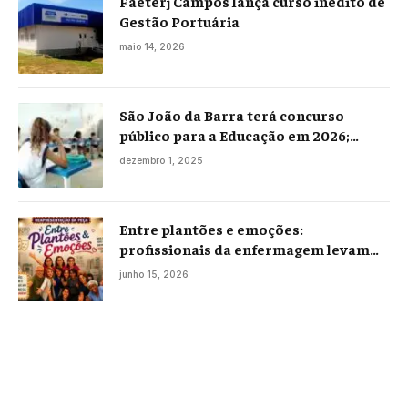
Faeterj Campos lança curso inédito de
Gestão Portuária
maio 14, 2026
São João da Barra terá concurso
público para a Educação em 2026;
projeto já está na Câmara
dezembro 1, 2025
Entre plantões e emoções:
profissionais da enfermagem levam
histórias reais ao palco em Campos
junho 15, 2026