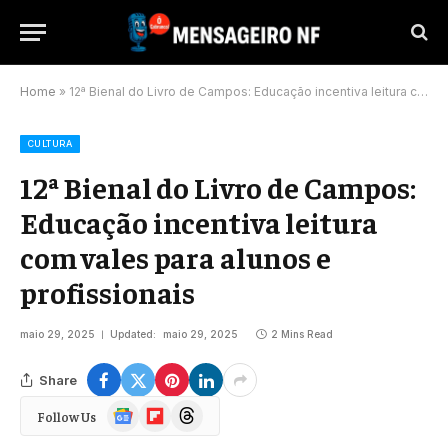
Home
»
12ª Bienal do Livro de Campos: Educação incentiva leitura com vales para alunos e profissionais
CULTURA
12ª Bienal do Livro de Campos:
Educação incentiva leitura
com vales para alunos e
profissionais
maio 29, 2025
Updated:
maio 29, 2025
2 Mins Read
Share
Google
Flipboard
Threads
Follow Us
News