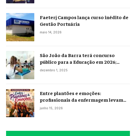
Faeterj Campos lança curso inédito de
Gestão Portuária
maio 14, 2026
São João da Barra terá concurso
público para a Educação em 2026;
projeto já está na Câmara
dezembro 1, 2025
Entre plantões e emoções:
profissionais da enfermagem levam
histórias reais ao palco em Campos
junho 15, 2026