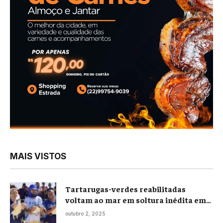
MAIS VISTOS
Tartarugas-verdes reabilitadas
voltam ao mar em soltura inédita em
Praia Seca
outubro 2, 2025