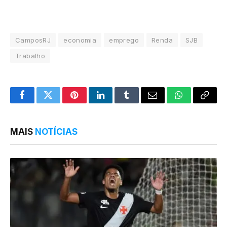
CamposRJ
economia
emprego
Renda
SJB
Trabalho
Facebook
Twitter
Pinterest
LinkedIn
Tumblr
Email
WhatsApp
Copy
Link
MAIS
NOTÍCIAS