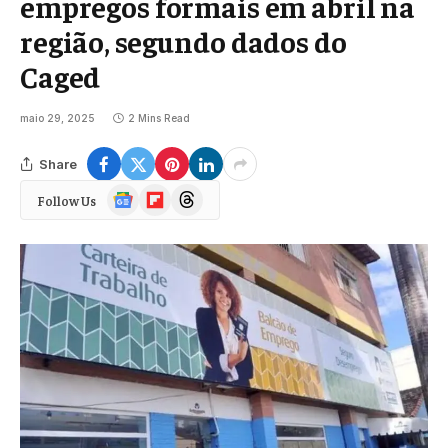
empregos formais em abril na
região, segundo dados do
Caged
maio 29, 2025
2 Mins Read
Share
Google
Flipboard
Threads
Follow Us
News