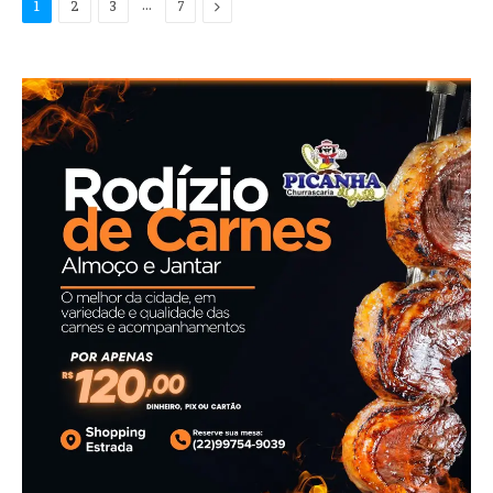
…
Next
1
2
3
7