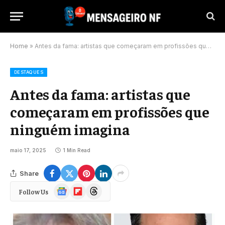
Home
»
Antes da fama: artistas que começaram em profissões que ninguém imagina
DESTAQUES
Antes da fama: artistas que
começaram em profissões que
ninguém imagina
maio 17, 2025
1 Min Read
Share
Google
Flipboard
Threads
Follow Us
News