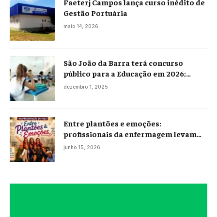
Faeterj Campos lança curso inédito de
Gestão Portuária
maio 14, 2026
São João da Barra terá concurso
público para a Educação em 2026;
projeto já está na Câmara
dezembro 1, 2025
Entre plantões e emoções:
profissionais da enfermagem levam
histórias reais ao palco em Campos
junho 15, 2026