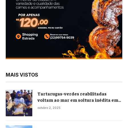
MAIS VISTOS
Tartarugas-verdes reabilitadas
voltam ao mar em soltura inédita em
Praia Seca
outubro 2, 2025