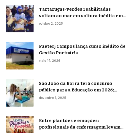
Tartarugas-verdes reabilitadas
voltam ao mar em soltura inédita em
Praia Seca
outubro 2, 2025
Faeterj Campos lança curso inédito de
Gestão Portuária
maio 14, 2026
São João da Barra terá concurso
público para a Educação em 2026;
projeto já está na Câmara
dezembro 1, 2025
Entre plantões e emoções:
profissionais da enfermagem levam
histórias reais ao palco em Campos