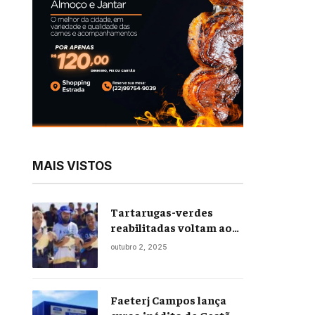
MAIS VISTOS
Tartarugas-verdes
reabilitadas voltam ao
mar em soltura inédita
outubro 2, 2025
em Praia Seca
Faeterj Campos lança