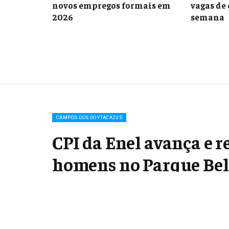
novos empregos formais em
vagas de
2026
semana
CAMPOS DOS GOYTACAZES
CPI da Enel avança e r
homens no Parque Bel
maio 23, 2025
Updated:
maio 23, 2025
1 Min Read
Share