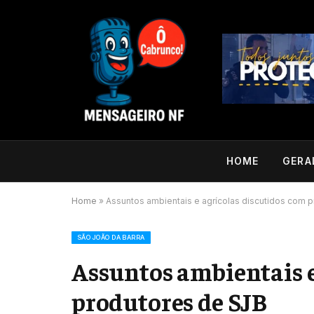
HOME
GERA
Home
»
Assuntos ambientais e agrícolas discutidos com 
SÃO JOÃO DA BARRA
Assuntos ambientais e
produtores de SJB