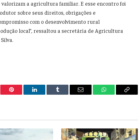
 valorizam a agricultura familiar. E esse encontro foi
dutor sobre seus direitos, obrigações e
compromisso com o desenvolvimento rural
odução local”, ressaltou a secretária de Agricultura
Silva.
er
Pinterest
LinkedIn
Tumblr
Email
WhatsApp
Copy
Link