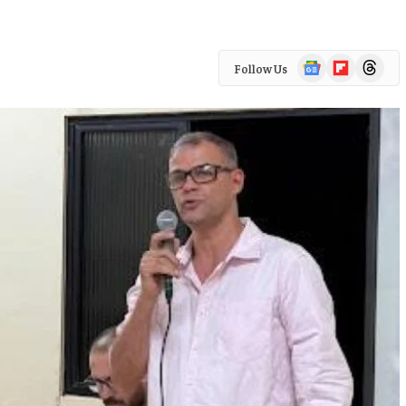
Google
Flipboard
Threads
Follow Us
News