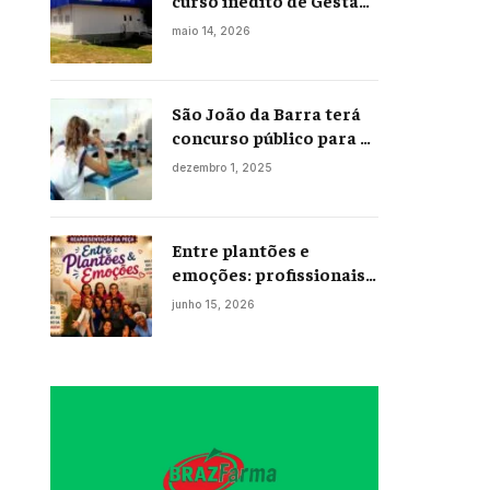
curso inédito de Gestão
Portuária
maio 14, 2026
São João da Barra terá
concurso público para a
Educação em 2026;
dezembro 1, 2025
projeto já está na
Câmara
Entre plantões e
emoções: profissionais
da enfermagem levam
junho 15, 2026
histórias reais ao palco
em Campos