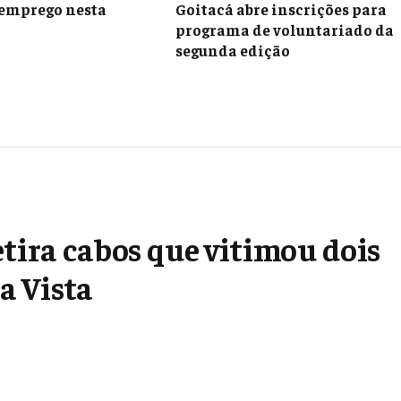
 emprego nesta
Goitacá abre inscrições para
programa de voluntariado da
segunda edição
etira cabos que vitimou dois
a Vista
Google
Flipboard
Threads
Follow Us
News