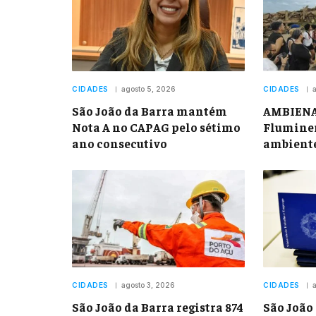
CIDADES
agosto 5, 2026
CIDADES
a
São João da Barra mantém
AMBIENAL
Nota A no CAPAG pelo sétimo
Fluminen
ano consecutivo
ambient
CIDADES
agosto 3, 2026
CIDADES
a
São João da Barra registra 874
São João