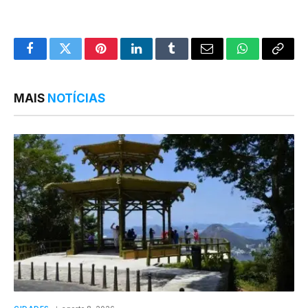
Facebook
Twitter
Pinterest
LinkedIn
Tumblr
Email
WhatsApp
Copy
Link
MAIS
NOTÍCIAS