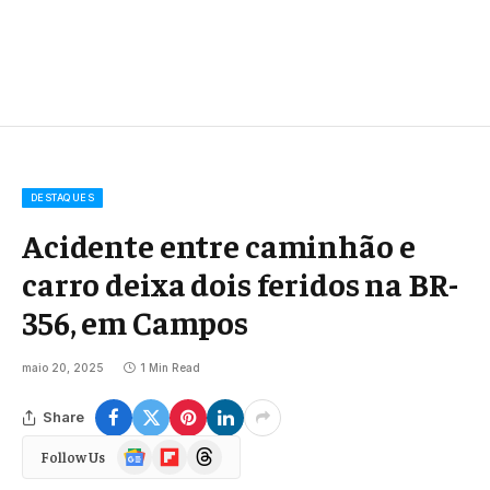
DESTAQUES
Acidente entre caminhão e
carro deixa dois feridos na BR-
356, em Campos
maio 20, 2025
1 Min Read
Share
Google
Flipboard
Threads
Follow Us
News