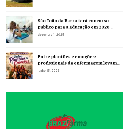
São João da Barra terá concurso
público para a Educação em 2026;
projeto já está na Câmara
dezembro 1, 2025
Entre plantões e emoções:
profissionais da enfermagem levam
histórias reais ao palco em Campos
junho 15, 2026