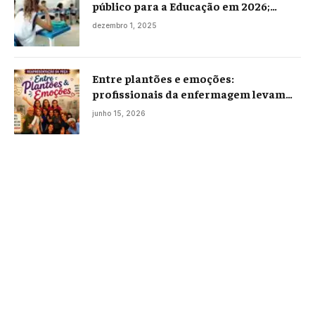
público para a Educação em 2026;
projeto já está na Câmara
dezembro 1, 2025
Entre plantões e emoções:
profissionais da enfermagem levam
histórias reais ao palco em Campos
junho 15, 2026