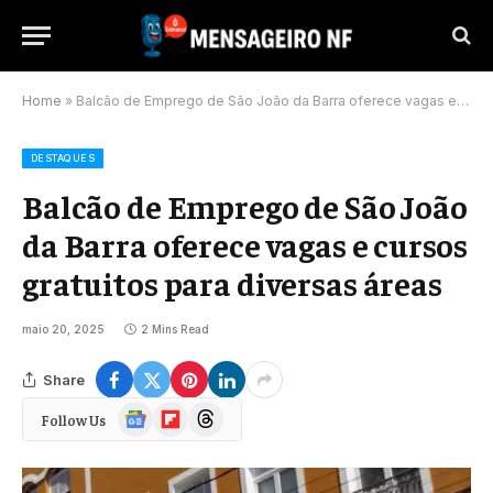
Home
»
Balcão de Emprego de São João da Barra oferece vagas e cursos gratuitos para diversas áreas
DESTAQUES
Balcão de Emprego de São João
da Barra oferece vagas e cursos
gratuitos para diversas áreas
maio 20, 2025
2 Mins Read
Share
Google
Flipboard
Threads
Follow Us
News