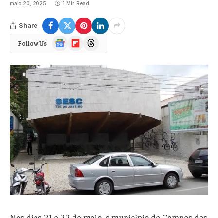
maio 20, 2025
1 Min Read
Share
Google
Flipboard
Threads
Follow Us
News
Nos dias 21 e 22 de maio, o município de Campos dos