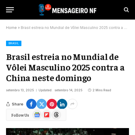
Home
»
Brasil estreia no Mundial de Vôlei Masculino 2025 contra a China neste domingo
BRASIL
Brasil estreia no Mundial de
Vôlei Masculino 2025 contra a
China neste domingo
setembro 13, 2025
Updated:
setembro 14, 2025
2 Mins Read
Share
Google
Flipboard
Threads
Follow Us
News