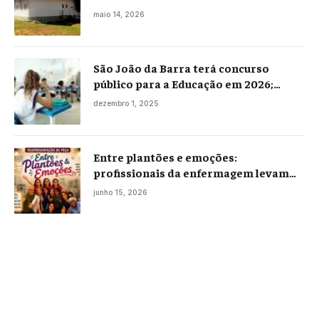
maio 14, 2026
São João da Barra terá concurso
público para a Educação em 2026;
projeto já está na Câmara
dezembro 1, 2025
Entre plantões e emoções:
profissionais da enfermagem levam
histórias reais ao palco em Campos
junho 15, 2026