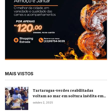
MAIS VISTOS
Tartarugas-verdes reabilitadas
voltam ao mar em soltura inédita em
Praia Seca
outubro 2, 2025