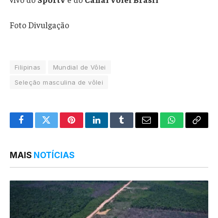
Foto Divulgação
Filipinas
Mundial de Vôlei
Seleção masculina de vôlei
Facebook
Twitter
Pinterest
LinkedIn
Tumblr
Email
WhatsApp
Copy
Link
MAIS
NOTÍCIAS