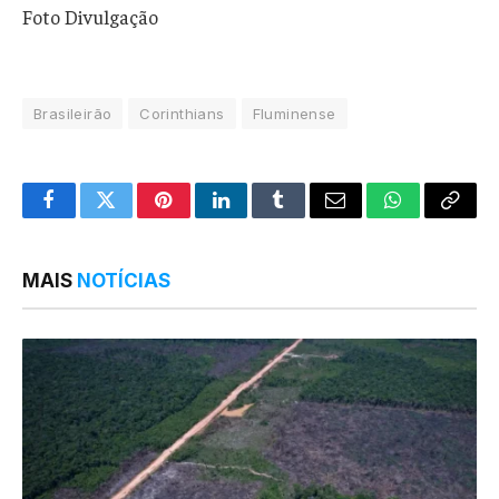
Foto Divulgação
Brasileirão
Corinthians
Fluminense
Facebook
Twitter
Pinterest
LinkedIn
Tumblr
Email
WhatsApp
Copy
Link
MAIS
NOTÍCIAS