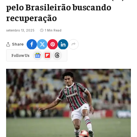
pelo Brasileirão buscando
recuperação
setembro 13, 2025
1 Min Read
Share
Google
Flipboard
Threads
Follow Us
News