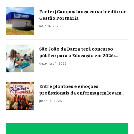
Faeterj Campos lança curso inédito de
Gestão Portuária
maio 14, 2026
São João da Barra terá concurso
público para a Educação em 2026;
projeto já está na Câmara
dezembro 1, 2025
Entre plantões e emoções:
profissionais da enfermagem levam
histórias reais ao palco em Campos
junho 15, 2026