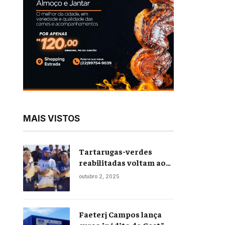
MAIS VISTOS
Tartarugas-verdes
reabilitadas voltam ao
mar em soltura inédita
outubro 2, 2025
em Praia Seca
Faeterj Campos lança