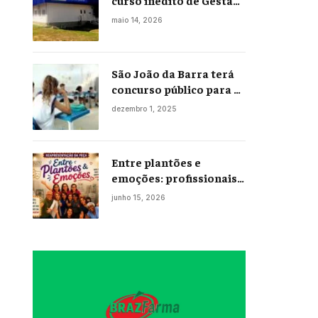
curso inédito de Gestão
Portuária
maio 14, 2026
São João da Barra terá
concurso público para a
Educação em 2026;
dezembro 1, 2025
projeto já está na
Câmara
Entre plantões e
emoções: profissionais
da enfermagem levam
junho 15, 2026
histórias reais ao palco
em Campos