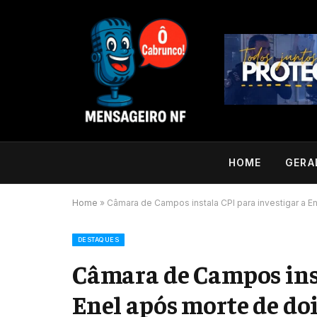
HOME
GERA
Home
»
Câmara de Campos instala CPI para investigar a E
DESTAQUES
Câmara de Campos inst
Enel após morte de doi