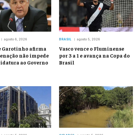
agosto 6, 2026
BRASIL
agosto 5, 2026
e Garotinho afirma
Vasco vence o Fluminense
denação não impede
por 3 a 1 e avança na Copa do
idatura ao Governo
Brasil