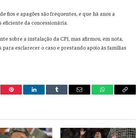
e fios e apagões são frequentes, e que há anos a
eficiente da concessionária.
nte sobre a instalação da CPI, mas afirmou, em nota,
 para esclarecer o caso e prestando apoio às famílias
er
Pinterest
LinkedIn
Tumblr
Email
WhatsApp
Copy
Link