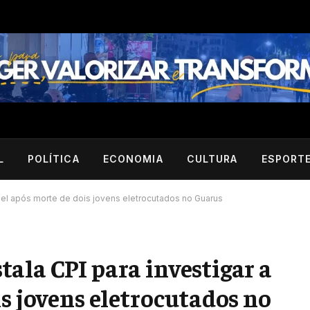
L
POLÍTICA
ECONOMIA
CULTURA
ESPORT
nel após morte de dois jovens eletrocutados no Guarus
ala CPI para investigar a
s jovens eletrocutados no