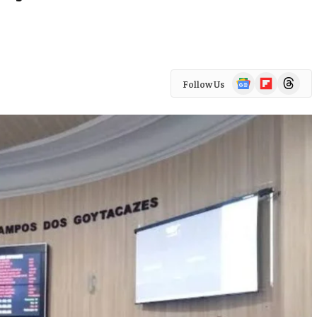
Google
Flipboard
Threads
Follow Us
News