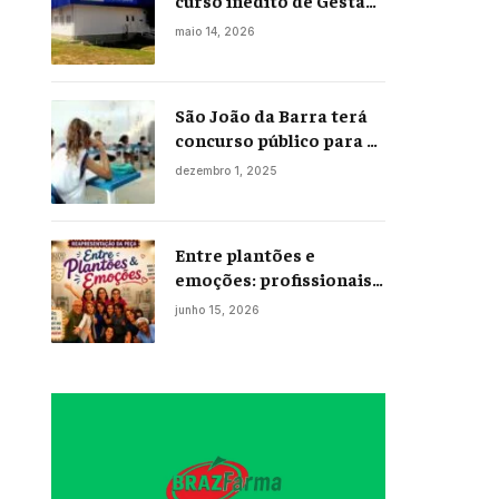
curso inédito de Gestão
Portuária
maio 14, 2026
São João da Barra terá
concurso público para a
Educação em 2026;
dezembro 1, 2025
projeto já está na
Câmara
Entre plantões e
emoções: profissionais
da enfermagem levam
junho 15, 2026
histórias reais ao palco
em Campos