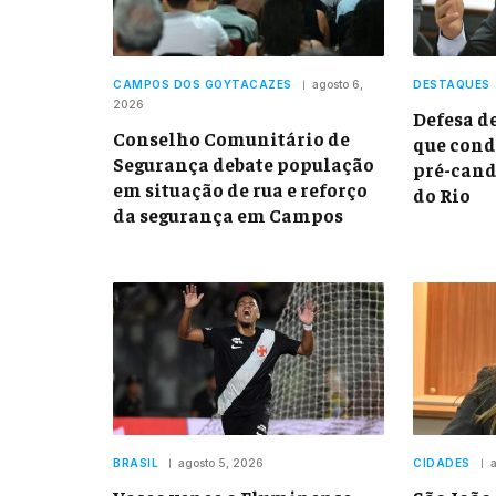
CAMPOS DOS GOYTACAZES
agosto 6,
DESTAQUES
2026
Defesa d
Conselho Comunitário de
que con
Segurança debate população
pré-cand
em situação de rua e reforço
do Rio
da segurança em Campos
BRASIL
agosto 5, 2026
CIDADES
a