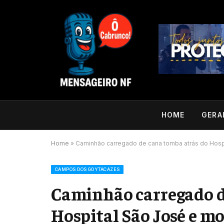
HOME
GERA
Home
»
Caminhão carregado de cana tomba atrás do Hospi
CAMPOS DOS GOYTACAZES
Caminhão carregado d
Hospital São José e m