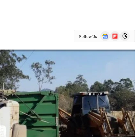
Google
Flipboard
Threads
Follow Us
News