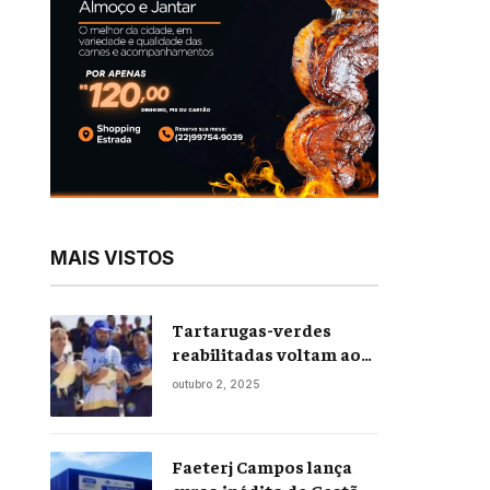
MAIS VISTOS
Tartarugas-verdes
reabilitadas voltam ao
mar em soltura inédita
outubro 2, 2025
em Praia Seca
Faeterj Campos lança