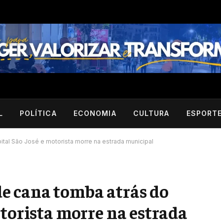
L
POLÍTICA
ECONOMIA
CULTURA
ESPORT
tal São José e motorista morre na estrada municipal
e cana tomba atrás do
otorista morre na estrada