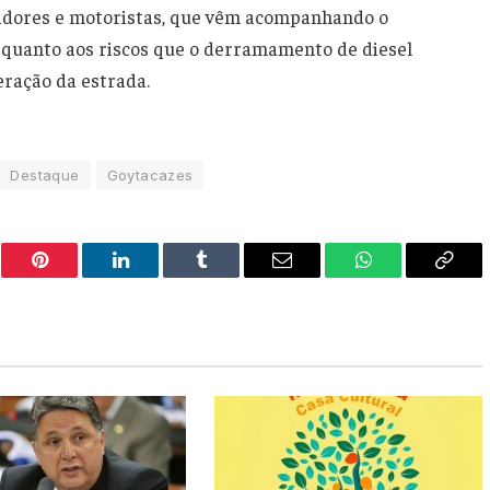
adores e motoristas, que vêm acompanhando o
 quanto aos riscos que o derramamento de diesel
eração da estrada.
Destaque
Goytacazes
er
Pinterest
LinkedIn
Tumblr
Email
WhatsApp
Copy
Link