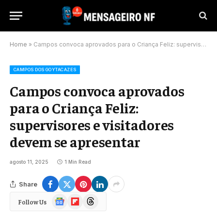
Home
»
Campos convoca aprovados para o Criança Feliz: supervisores e visitadores devem se apresentar
CAMPOS DOS GOYTACAZES
Campos convoca aprovados
para o Criança Feliz:
supervisores e visitadores
devem se apresentar
agosto 11, 2025
1 Min Read
Share
Google
Flipboard
Threads
Follow Us
News