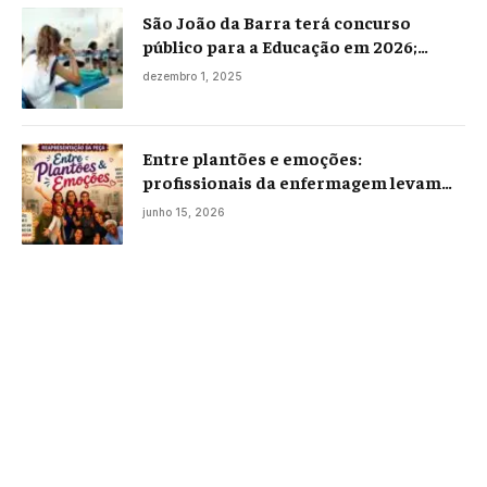
São João da Barra terá concurso
público para a Educação em 2026;
projeto já está na Câmara
dezembro 1, 2025
Entre plantões e emoções:
profissionais da enfermagem levam
histórias reais ao palco em Campos
junho 15, 2026