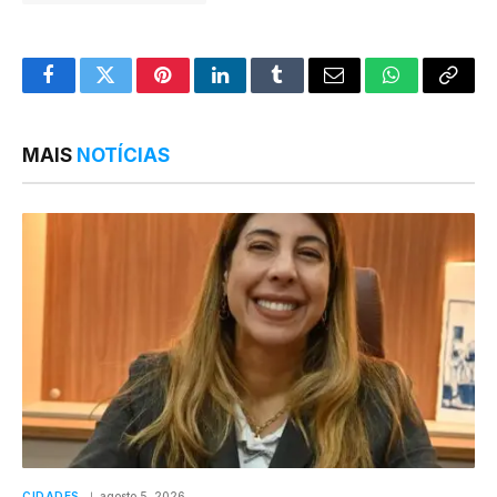
Facebook
Twitter
Pinterest
LinkedIn
Tumblr
Email
WhatsApp
Copy
Link
MAIS
NOTÍCIAS
CIDADES
agosto 5, 2026