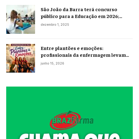
São João da Barra terá concurso
público para a Educação em 2026;
projeto já está na Câmara
dezembro 1, 2025
Entre plantões e emoções:
profissionais da enfermagem levam
histórias reais ao palco em Campos
junho 15, 2026