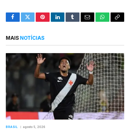
Facebook
Twitter
Pinterest
LinkedIn
Tumblr
Email
WhatsApp
Copy
Link
MAIS
NOTÍCIAS
BRASIL
agosto 5, 2026