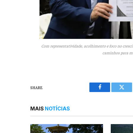
Com representatividade, acolhimento e foco no cresci
caminhos para mu
SHARE.
Facebook
Twitt
MAIS
NOTÍCIAS