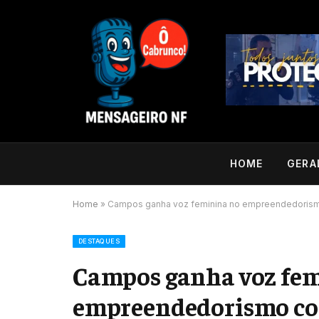
HOME
GERA
Home
»
Campos ganha voz feminina no empreendedorismo
DESTAQUES
Campos ganha voz fe
empreendedorismo com