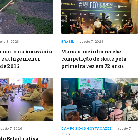
osto 8, 2026
BRASIL
agosto 7, 2026
mento na Amazônia
Maracanãzinho recebe
% e atinge menor
competição de skate pela
sde 2016
primeira vez em 72 anos
gosto 7, 2026
CAMPOS DOS GOYTACAZES
agosto 7,
2026
do Estado ativa