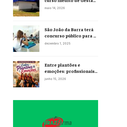
curso inédito de Gestão
Portuária
maio 14, 2026
São João da Barra terá
concurso público para a
Educação em 2026;
dezembro 1, 2025
projeto já está na
Câmara
Entre plantões e
emoções: profissionais
da enfermagem levam
junho 15, 2026
histórias reais ao palco
em Campos