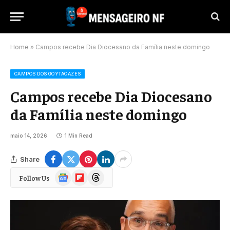
Home
»
Campos recebe Dia Diocesano da Família neste domingo
CAMPOS DOS GOYTACAZES
Campos recebe Dia Diocesano
da Família neste domingo
maio 14, 2026
1 Min Read
Share
Google
Flipboard
Threads
Follow Us
News