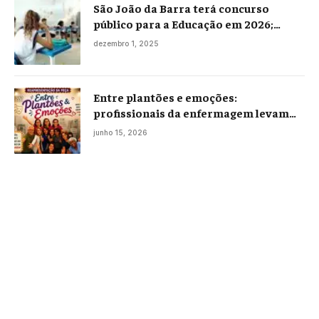
São João da Barra terá concurso
público para a Educação em 2026;
projeto já está na Câmara
dezembro 1, 2025
Entre plantões e emoções:
profissionais da enfermagem levam
histórias reais ao palco em Campos
junho 15, 2026