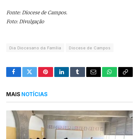
Fonte: Diocese de Campos.
Foto: Divulgação
Dia Diocesano da Família
Diocese de Campos
Facebook
Twitter
Pinterest
LinkedIn
Tumblr
Email
WhatsApp
Copy
Link
MAIS
NOTÍCIAS