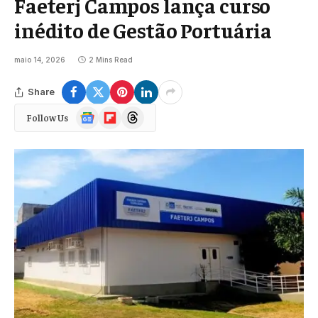
Faeterj Campos lança curso
inédito de Gestão Portuária
maio 14, 2026
2 Mins Read
Share
Google
Flipboard
Threads
Follow Us
News