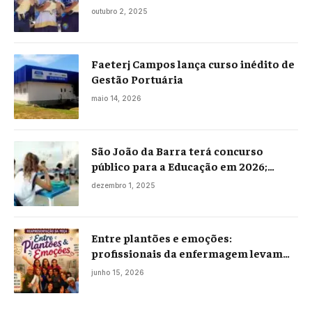
Praia Seca
outubro 2, 2025
Faeterj Campos lança curso inédito de
Gestão Portuária
maio 14, 2026
São João da Barra terá concurso
público para a Educação em 2026;
projeto já está na Câmara
dezembro 1, 2025
Entre plantões e emoções:
profissionais da enfermagem levam
histórias reais ao palco em Campos
junho 15, 2026