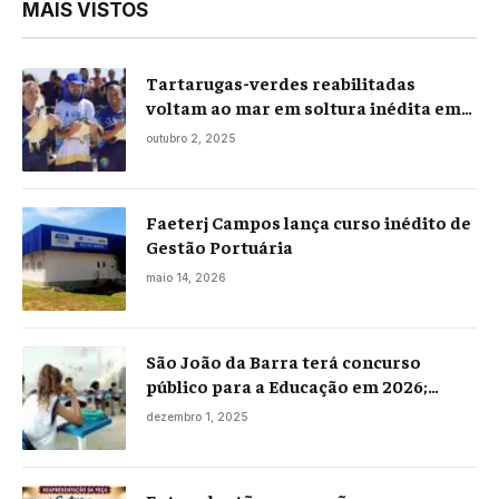
MAIS VISTOS
Tartarugas-verdes reabilitadas
voltam ao mar em soltura inédita em
Praia Seca
outubro 2, 2025
Faeterj Campos lança curso inédito de
Gestão Portuária
maio 14, 2026
São João da Barra terá concurso
público para a Educação em 2026;
projeto já está na Câmara
dezembro 1, 2025