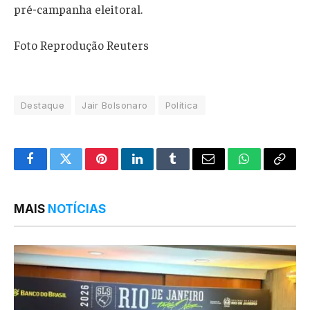
pré‑campanha eleitoral.
Foto Reprodução Reuters
Destaque
Jair Bolsonaro
Política
Facebook
Twitter
Pinterest
LinkedIn
Tumblr
Email
WhatsApp
Copy
Link
MAIS
NOTÍCIAS