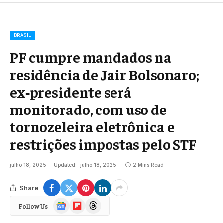
BRASIL
PF cumpre mandados na
residência de Jair Bolsonaro;
ex‑presidente será
monitorado, com uso de
tornozeleira eletrônica e
restrições impostas pelo STF
julho 18, 2025
Updated:
julho 18, 2025
2 Mins Read
Share
Google
Flipboard
Threads
Follow Us
News