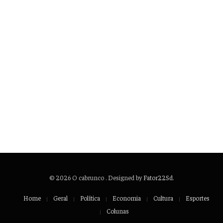
© 2026 O cabrunco . Designed by
Fator22Sd
.
Home
Geral
Política
Economia
Cultura
Esportes
Colunas