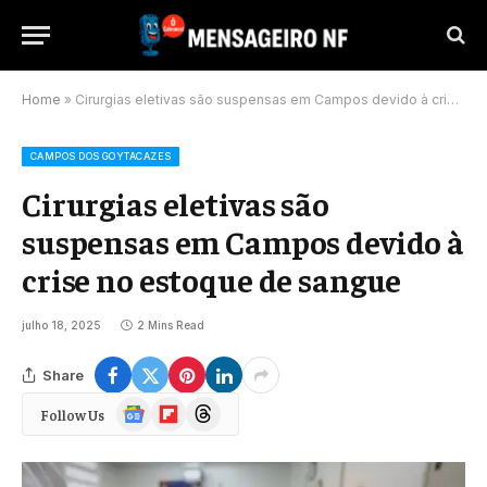
Home
»
Cirurgias eletivas são suspensas em Campos devido à crise no estoque de sangue
CAMPOS DOS GOYTACAZES
Cirurgias eletivas são
suspensas em Campos devido à
crise no estoque de sangue
julho 18, 2025
2 Mins Read
Share
Google
Flipboard
Threads
Follow Us
News