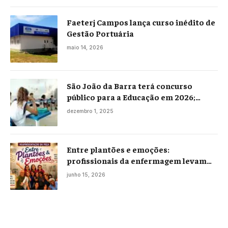
Faeterj Campos lança curso inédito de
Gestão Portuária
maio 14, 2026
São João da Barra terá concurso
público para a Educação em 2026;
projeto já está na Câmara
dezembro 1, 2025
Entre plantões e emoções:
profissionais da enfermagem levam
histórias reais ao palco em Campos
junho 15, 2026