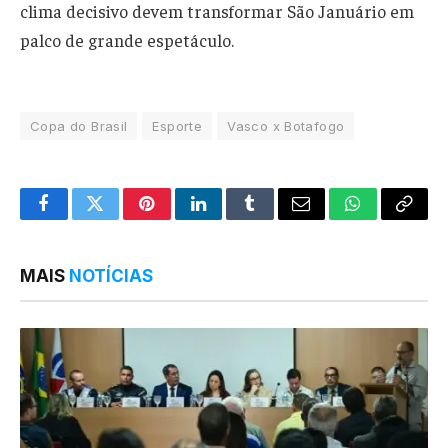
clima decisivo devem transformar São Januário em
palco de grande espetáculo.
Copa do Brasil
Esporte
Vasco x Botafogo
Facebook
Twitter
Pinterest
LinkedIn
Tumblr
Email
WhatsApp
Copy
Link
MAIS
NOTÍCIAS