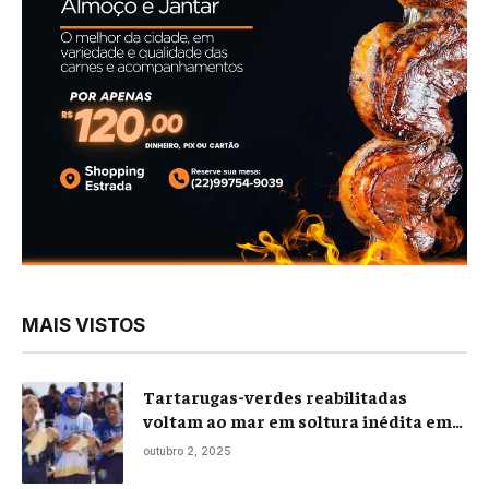
MAIS VISTOS
Tartarugas-verdes reabilitadas
voltam ao mar em soltura inédita em
Praia Seca
outubro 2, 2025