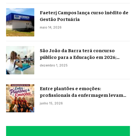
Faeterj Campos lança curso inédito de
Gestão Portuária
maio 14, 2026
São João da Barra terá concurso
público para a Educação em 2026;
projeto já está na Câmara
dezembro 1, 2025
Entre plantões e emoções:
profissionais da enfermagem levam
histórias reais ao palco em Campos
junho 15, 2026