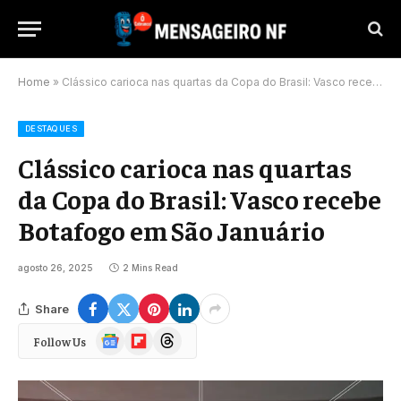
Home
»
Clássico carioca nas quartas da Copa do Brasil: Vasco recebe Botafogo em São Januário
DESTAQUES
Clássico carioca nas quartas
da Copa do Brasil: Vasco recebe
Botafogo em São Januário
agosto 26, 2025
2 Mins Read
Share
Google
Flipboard
Threads
Follow Us
News