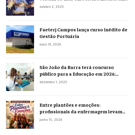
Praia Seca
outubro 2, 2025
Faeterj Campos lança curso inédito de
Gestão Portuária
maio 14, 2026
São João da Barra terá concurso
público para a Educação em 2026;
projeto já está na Câmara
dezembro 1, 2025
Entre plantões e emoções:
profissionais da enfermagem levam
histórias reais ao palco em Campos
junho 15, 2026