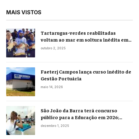
MAIS VISTOS
Tartarugas-verdes reabilitadas
voltam ao mar em soltura inédita em
Praia Seca
outubro 2, 2025
Faeterj Campos lança curso inédito de
Gestão Portuária
maio 14, 2026
São João da Barra terá concurso
público para a Educação em 2026;
projeto já está na Câmara
dezembro 1, 2025