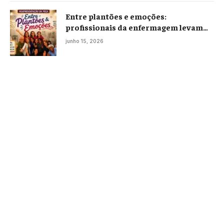
Entre plantões e emoções:
profissionais da enfermagem levam
histórias reais ao palco em Campos
junho 15, 2026