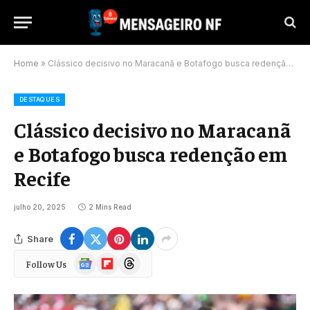
Home
»
Clássico decisivo no Maracanã e Botafogo busca redenção em Recife
DESTAQUES
Clássico decisivo no Maracanã
e Botafogo busca redenção em
Recife
julho 20, 2025
2 Mins Read
Share
Google
Flipboard
Threads
Follow Us
News