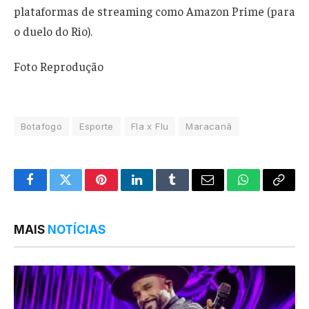
plataformas de streaming como Amazon Prime (para
o duelo do Rio).
Foto Reprodução
Botafogo
Esporte
Fla x Flu
Maracanã
Facebook
Twitter
Pinterest
LinkedIn
Tumblr
Email
WhatsApp
Copy
Link
MAIS
NOTÍCIAS