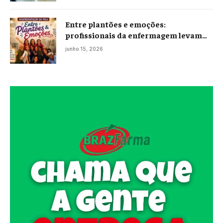
Entre plantões e emoções:
profissionais da enfermagem levam
histórias reais ao palco em Campos
junho 15, 2026