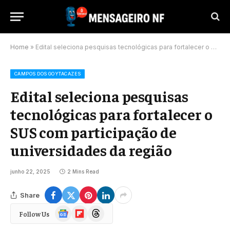
Home
»
Edital seleciona pesquisas tecnológicas para fortalecer o SUS com participação de universidades da região
CAMPOS DOS GOYTACAZES
Edital seleciona pesquisas
tecnológicas para fortalecer o
SUS com participação de
universidades da região
junho 22, 2025
2 Mins Read
Share
Google
Flipboard
Threads
Follow Us
News