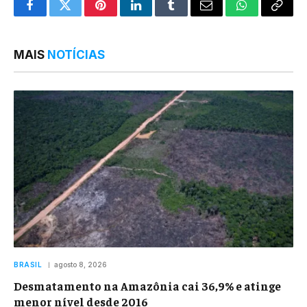
Facebook
Twitter
Pinterest
LinkedIn
Tumblr
Email
WhatsApp
Copy
Link
MAIS
NOTÍCIAS
BRASIL
agosto 8, 2026
Desmatamento na Amazônia cai 36,9% e atinge
menor nível desde 2016