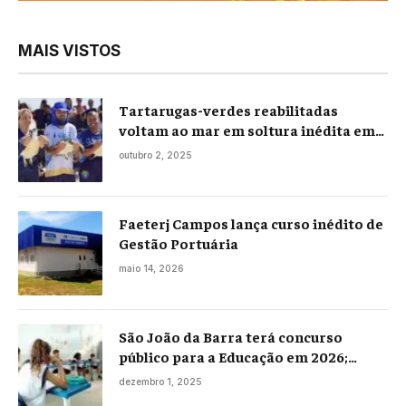
MAIS VISTOS
Tartarugas-verdes reabilitadas
voltam ao mar em soltura inédita em
Praia Seca
outubro 2, 2025
Faeterj Campos lança curso inédito de
Gestão Portuária
maio 14, 2026
São João da Barra terá concurso
público para a Educação em 2026;
projeto já está na Câmara
dezembro 1, 2025