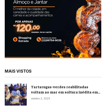
MAIS VISTOS
Tartarugas-verdes reabilitadas
voltam ao mar em soltura inédita em
Praia Seca
outubro 2, 2025