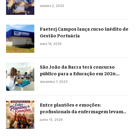
Praia Seca
outubro 2, 2025
Faeterj Campos lança curso inédito de
Gestão Portuária
maio 14, 2026
São João da Barra terá concurso
público para a Educação em 2026;
projeto já está na Câmara
dezembro 1, 2025
Entre plantões e emoções:
profissionais da enfermagem levam
histórias reais ao palco em Campos
junho 15, 2026