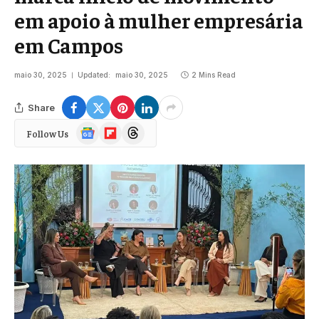
em apoio à mulher empresária
em Campos
maio 30, 2025
Updated:
maio 30, 2025
2 Mins Read
Share
Google
Flipboard
Threads
Follow Us
News