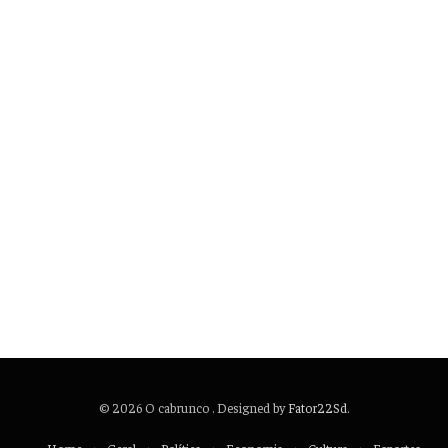
© 2026 O cabrunco . Designed by
Fator22Sd
.