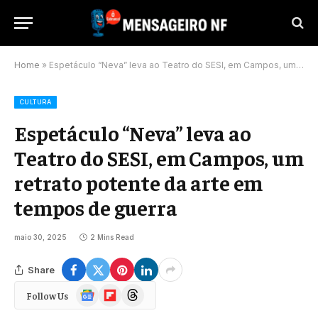
Home
»
Espetáculo “Neva” leva ao Teatro do SESI, em Campos, um retrato potente da arte em tempos de guerra
CULTURA
Espetáculo “Neva” leva ao
Teatro do SESI, em Campos, um
retrato potente da arte em
tempos de guerra
maio 30, 2025
2 Mins Read
Share
Google
Flipboard
Threads
Follow Us
News