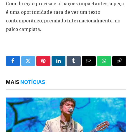
Com direção precisa e atuações impactantes, a peça
é uma oportunidade rara de ver um texto
contemporâneo, premiado internacionalmente, no
palco campista.
Facebook
Twitter
Pinterest
LinkedIn
Tumblr
Email
WhatsApp
Copy
Link
MAIS
NOTÍCIAS