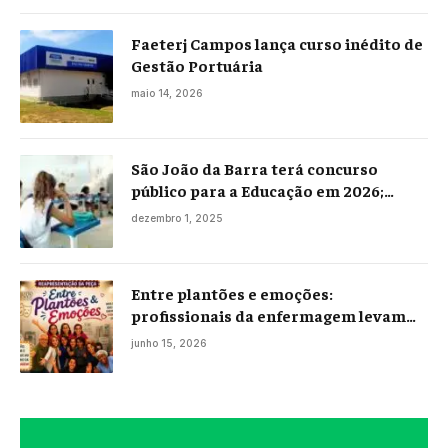
Faeterj Campos lança curso inédito de
Gestão Portuária
maio 14, 2026
São João da Barra terá concurso
público para a Educação em 2026;
projeto já está na Câmara
dezembro 1, 2025
Entre plantões e emoções:
profissionais da enfermagem levam
histórias reais ao palco em Campos
junho 15, 2026