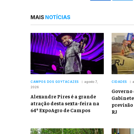
Facebook
Twitt
MAIS
NOTÍCIAS
CAMPOS DOS GOYTACAZES
agosto 7,
CIDADES
a
2026
Governo 
Alexandre Pires é a grande
Gabinete
atração desta sexta-feira na
previsão 
64ª ExpoAgro de Campos
RJ