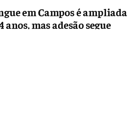
engue em Campos é ampliada
4 anos, mas adesão segue
Google
Flipboard
Threads
Follow Us
News