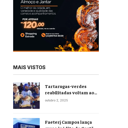
MAIS VISTOS
Tartarugas-verdes
reabilitadas voltam ao
mar em soltura inédita
outubro 2, 2025
em Praia Seca
Faeterj Campos lança