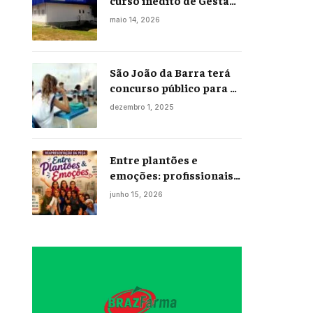
curso inédito de Gestão
Portuária
maio 14, 2026
São João da Barra terá
concurso público para a
Educação em 2026;
dezembro 1, 2025
projeto já está na
Câmara
Entre plantões e
emoções: profissionais
da enfermagem levam
junho 15, 2026
histórias reais ao palco
em Campos