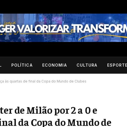
L
POLÍTICA
ECONOMIA
CULTURA
ESPORT
ança às quartas de final da Copa do Mundo de Clubes
er de Milão por 2 a 0 e
final da Copa do Mundo de