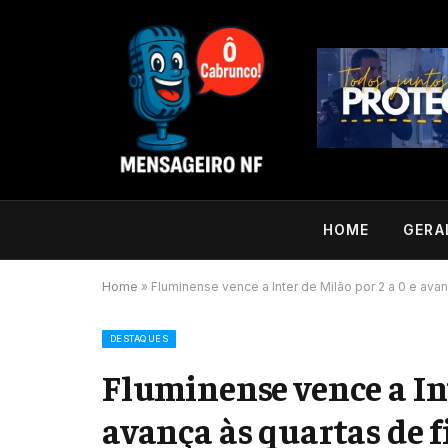
HOME
GERA
Home
»
Fluminense vence a Inter de Milão por 2 a 0 e av
DESTAQUES
Fluminense vence a Int
avança às quartas de 