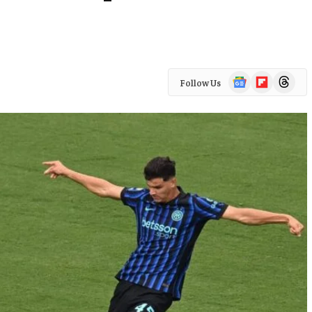
Google
Flipboard
Threads
Follow Us
News