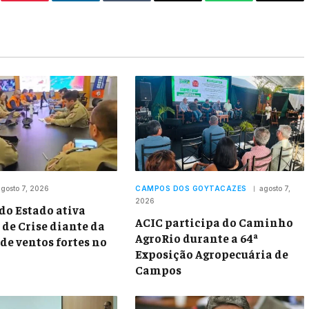
er
Pinterest
LinkedIn
Tumblr
Email
WhatsApp
Copy
Link
gosto 7, 2026
CAMPOS DOS GOYTACAZES
agosto 7,
2026
do Estado ativa
ACIC participa do Caminho
 de Crise diante da
AgroRio durante a 64ª
de ventos fortes no
Exposição Agropecuária de
Campos