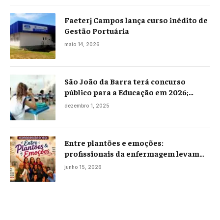
Faeterj Campos lança curso inédito de
Gestão Portuária
maio 14, 2026
São João da Barra terá concurso
público para a Educação em 2026;
projeto já está na Câmara
dezembro 1, 2025
Entre plantões e emoções:
profissionais da enfermagem levam
histórias reais ao palco em Campos
junho 15, 2026