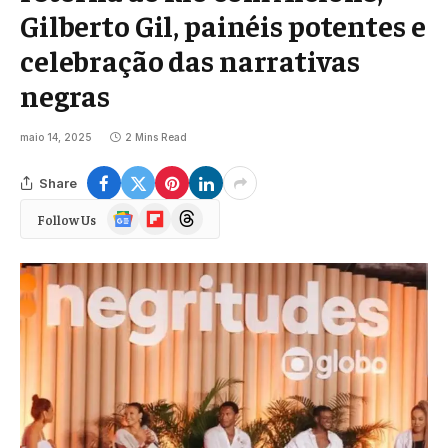
Gilberto Gil, painéis potentes e
celebração das narrativas
negras
maio 14, 2025
2 Mins Read
Share
Google
Flipboard
Threads
Follow Us
News