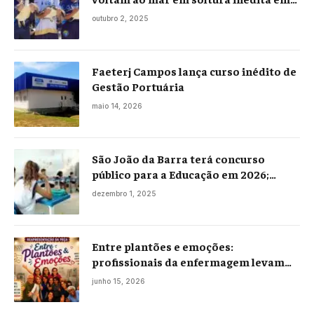
Praia Seca
outubro 2, 2025
Faeterj Campos lança curso inédito de
Gestão Portuária
maio 14, 2026
São João da Barra terá concurso
público para a Educação em 2026;
projeto já está na Câmara
dezembro 1, 2025
Entre plantões e emoções:
profissionais da enfermagem levam
histórias reais ao palco em Campos
junho 15, 2026