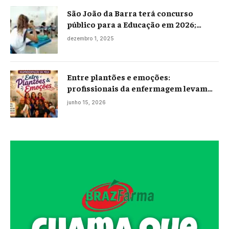
São João da Barra terá concurso
público para a Educação em 2026;
projeto já está na Câmara
dezembro 1, 2025
Entre plantões e emoções:
profissionais da enfermagem levam
histórias reais ao palco em Campos
junho 15, 2026