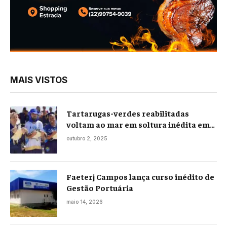
MAIS VISTOS
Tartarugas-verdes reabilitadas
voltam ao mar em soltura inédita em
Praia Seca
outubro 2, 2025
Faeterj Campos lança curso inédito de
Gestão Portuária
maio 14, 2026