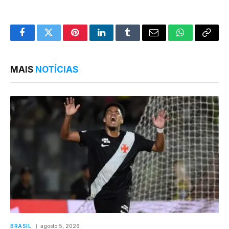
Facebook
Twitter
Pinterest
LinkedIn
Tumblr
Email
WhatsApp
Copy
Link
MAIS
NOTÍCIAS
BRASIL
agosto 5, 2026