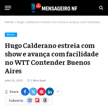
Home
»
Hugo Calderano estreia com show e avança com facilidade no WTT Contender Buenos Aires
BRASIL
Hugo Calderano estreia com
show e avança com facilidade
no WTT Contender Buenos
Aires
julho 25, 2025
2 Mins Read
Share
Google
Flipboard
Threads
Follow Us
News