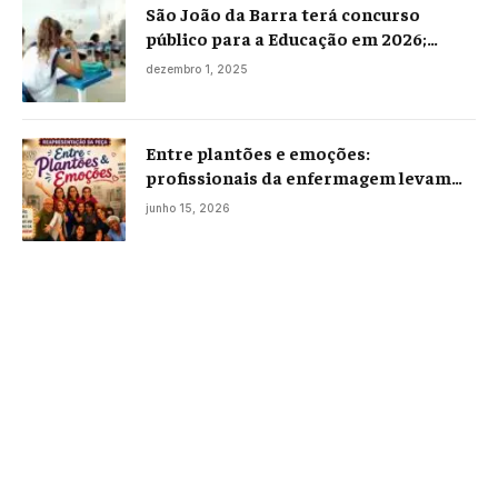
São João da Barra terá concurso
público para a Educação em 2026;
projeto já está na Câmara
dezembro 1, 2025
Entre plantões e emoções:
profissionais da enfermagem levam
histórias reais ao palco em Campos
junho 15, 2026