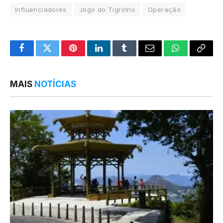
Influenciadores
Jogo do Tigrinho
Operação
Facebook
Twitter
Pinterest
LinkedIn
Tumblr
Email
WhatsApp
Copy
Link
MAIS
NOTÍCIAS