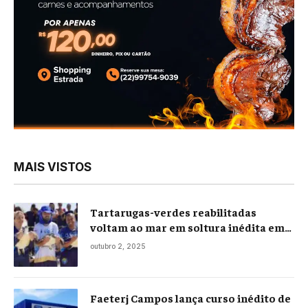
MAIS VISTOS
Tartarugas-verdes reabilitadas
voltam ao mar em soltura inédita em
Praia Seca
outubro 2, 2025
Faeterj Campos lança curso inédito de