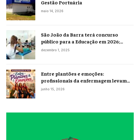
Gestão Portuária
maio 14, 2026
São João da Barra terá concurso
público para a Educação em 2026;
projeto já está na Câmara
dezembro 1, 2025
Entre plantões e emoções:
profissionais da enfermagem levam
histórias reais ao palco em Campos
junho 15, 2026