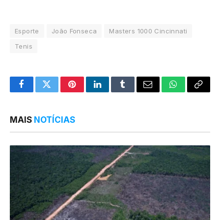
Esporte
João Fonseca
Masters 1000 Cincinnati
Tenis
Facebook
Twitter
Pinterest
LinkedIn
Tumblr
Email
WhatsApp
Copy
Link
MAIS
NOTÍCIAS