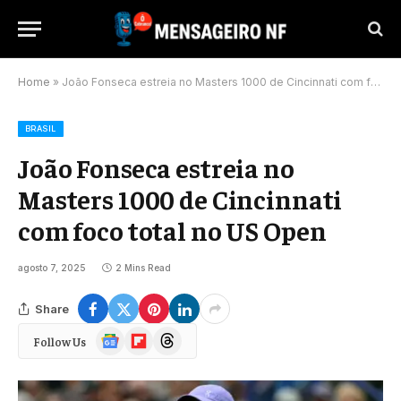
Home
»
João Fonseca estreia no Masters 1000 de Cincinnati com foco total no US Open
BRASIL
João Fonseca estreia no
Masters 1000 de Cincinnati
com foco total no US Open
agosto 7, 2025
2 Mins Read
Share
Google
Flipboard
Threads
Follow Us
News