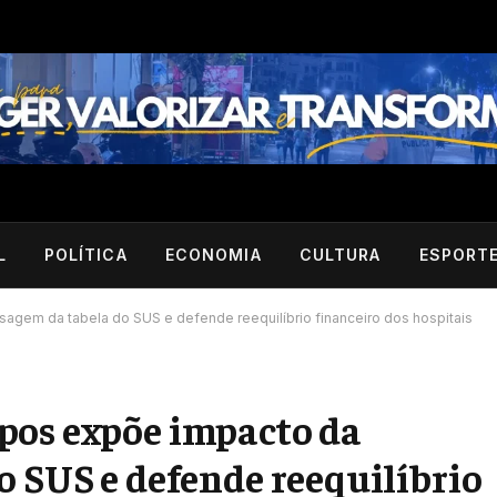
L
POLÍTICA
ECONOMIA
CULTURA
ESPORT
gem da tabela do SUS e defende reequilíbrio financeiro dos hospitais
pos expõe impacto da
o SUS e defende reequilíbrio