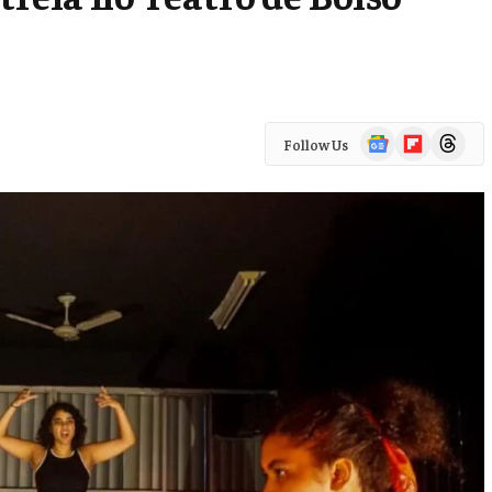
Google
Flipboard
Threads
Follow Us
News