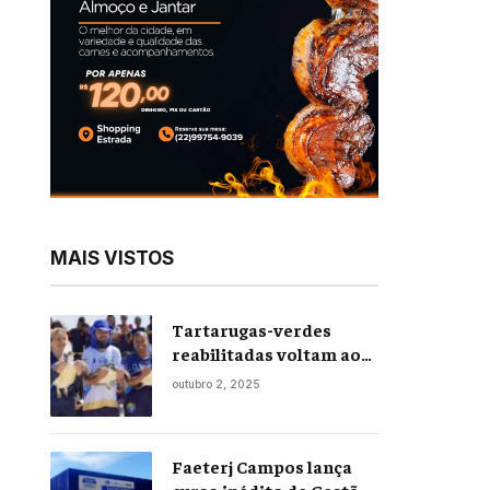
MAIS VISTOS
Tartarugas-verdes
reabilitadas voltam ao
mar em soltura inédita
outubro 2, 2025
em Praia Seca
Faeterj Campos lança