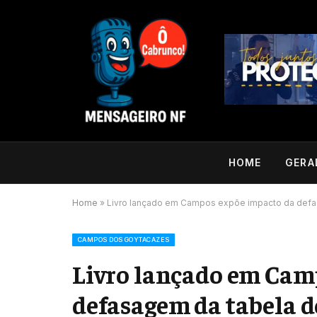
HOME
GERA
Home
»
Livro lançado em Campos expõe impacto da defasa
CAMPOS DOS GOYTACAZES
Livro lançado em Cam
defasagem da tabela d