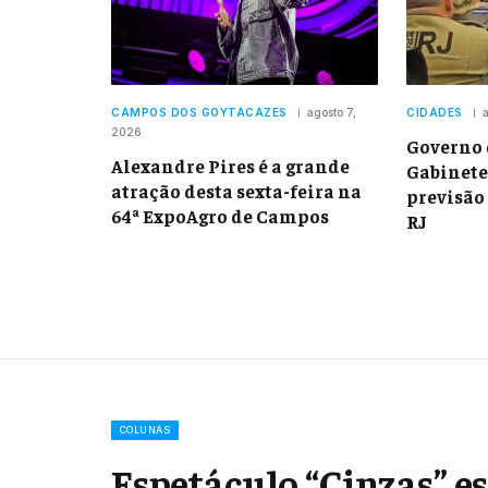
CAMPOS DOS GOYTACAZES
agosto 7,
CIDADES
a
2026
Governo 
Alexandre Pires é a grande
Gabinete
atração desta sexta-feira na
previsão 
64ª ExpoAgro de Campos
RJ
COLUNAS
Espetáculo “Cinzas” es