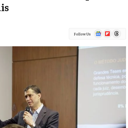
is
Google
Flipboard
Threads
Follow Us
News