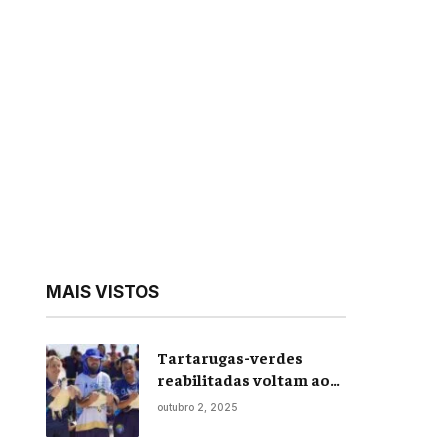
MAIS VISTOS
Tartarugas-verdes
reabilitadas voltam ao
mar em soltura inédita
outubro 2, 2025
em Praia Seca