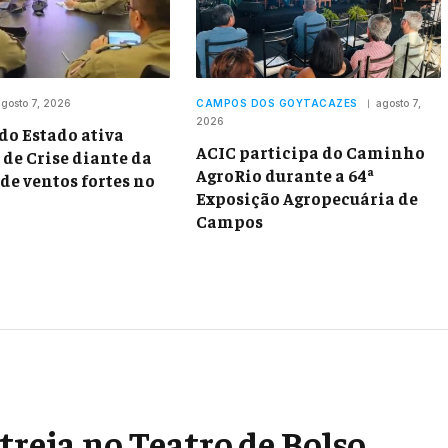
gosto 7, 2026
CAMPOS DOS GOYTACAZES
agosto 7,
2026
do Estado ativa
ACIC participa do Caminho
 de Crise diante da
AgroRio durante a 64ª
de ventos fortes no
Exposição Agropecuária de
Campos
treia no Teatro de Bolso