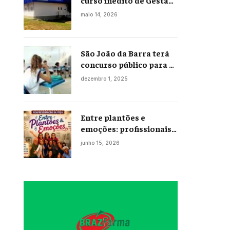
curso inédito de Gestão
Portuária
maio 14, 2026
São João da Barra terá
concurso público para a
Educação em 2026;
dezembro 1, 2025
projeto já está na
Câmara
Entre plantões e
emoções: profissionais
da enfermagem levam
junho 15, 2026
histórias reais ao palco
em Campos