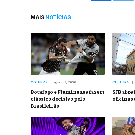
Facebook
Twitt
MAIS
NOTÍCIAS
COLUNAS
agosto 7, 2026
CULTURA
Botafogo e Fluminense fazem
SJB abre 
clássico decisivo pelo
oficinas 
Brasileirão