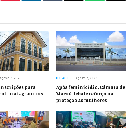
er
Pinterest
LinkedIn
Tumblr
Email
WhatsApp
Copy
Link
agosto 7, 2026
CIDADES
agosto 7, 2026
inscrições para
Após feminicídio, Câmara de
culturais gratuitas
Macaé debate reforço na
proteção às mulheres