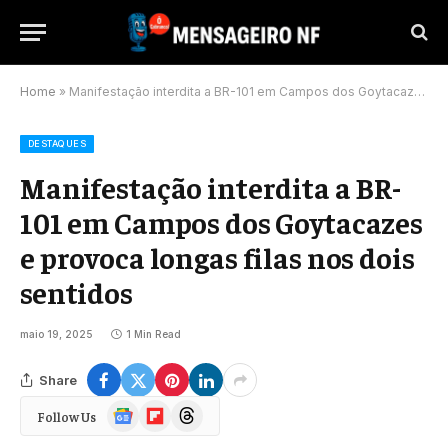
Home
»
Manifestação interdita a BR-101 em Campos dos Goytacazes e provoca longas filas nos dois sentidos
DESTAQUES
Manifestação interdita a BR-
101 em Campos dos Goytacazes
e provoca longas filas nos dois
sentidos
maio 19, 2025
1 Min Read
Share
Google
Flipboard
Threads
Follow Us
News