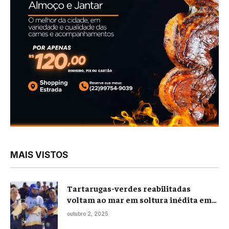
MAIS VISTOS
Tartarugas-verdes reabilitadas
voltam ao mar em soltura inédita em
Praia Seca
outubro 2, 2025