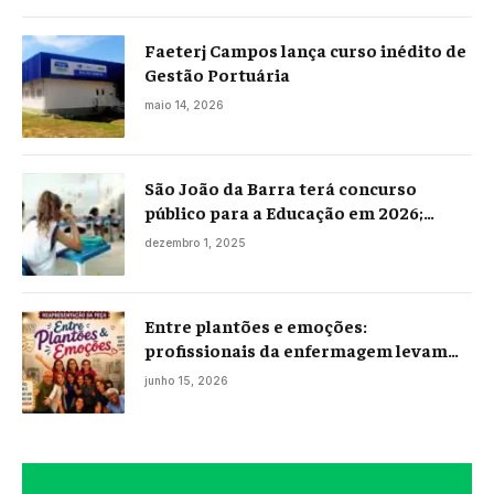
Faeterj Campos lança curso inédito de
Gestão Portuária
maio 14, 2026
São João da Barra terá concurso
público para a Educação em 2026;
projeto já está na Câmara
dezembro 1, 2025
Entre plantões e emoções:
profissionais da enfermagem levam
histórias reais ao palco em Campos
junho 15, 2026