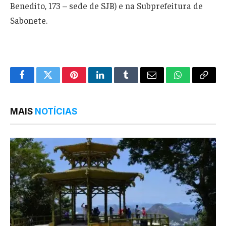
Benedito, 173 – sede de SJB) e na Subprefeitura de
Sabonete.
Facebook
Twitter
Pinterest
LinkedIn
Tumblr
Email
WhatsApp
Copy
Link
MAIS
NOTÍCIAS