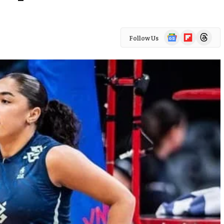
Google
Flipboard
Threads
Follow Us
News