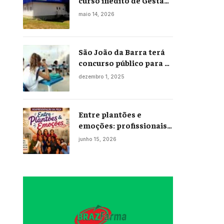
curso inédito de Gestão
Portuária
maio 14, 2026
São João da Barra terá
concurso público para a
Educação em 2026;
dezembro 1, 2025
projeto já está na
Câmara
Entre plantões e
emoções: profissionais
da enfermagem levam
junho 15, 2026
histórias reais ao palco
em Campos