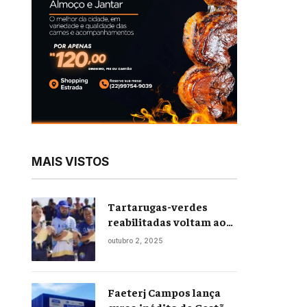
MAIS VISTOS
Tartarugas-verdes
reabilitadas voltam ao
mar em soltura inédita
outubro 2, 2025
em Praia Seca
Faeterj Campos lança