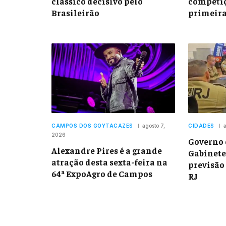
clássico decisivo pelo
competiç
Brasileirão
primeira
CAMPOS DOS GOYTACAZES
agosto 7,
CIDADES
a
2026
Governo 
Alexandre Pires é a grande
Gabinete
atração desta sexta-feira na
previsão 
64ª ExpoAgro de Campos
RJ