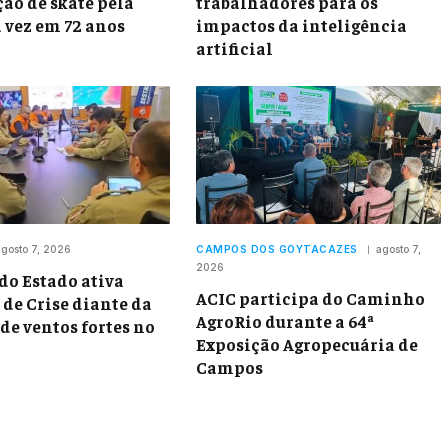
ão de skate pela
trabalhadores para os
 vez em 72 anos
impactos da inteligência
artificial
gosto 7, 2026
CAMPOS DOS GOYTACAZES
agosto 7,
2026
do Estado ativa
ACIC participa do Caminho
 de Crise diante da
AgroRio durante a 64ª
de ventos fortes no
Exposição Agropecuária de
Campos