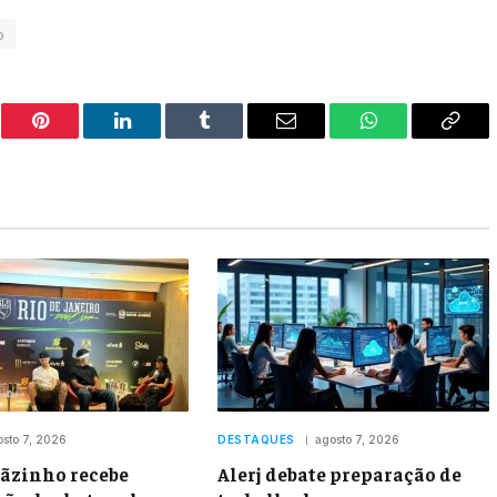
o
er
Pinterest
LinkedIn
Tumblr
Email
WhatsApp
Copy
Link
osto 7, 2026
DESTAQUES
agosto 7, 2026
ãzinho recebe
Alerj debate preparação de