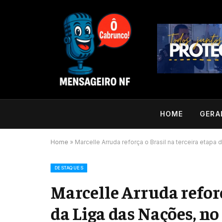
HOME
GERA
Home
»
Marcelle Arruda reforça o Brasil na terceira etapa
DESTAQUES
Marcelle Arruda reforç
da Liga das Nações, no