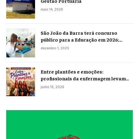
Gestão Portuária
maio 14, 2026
São João da Barra terá concurso
público para a Educação em 2026;
projeto já está na Câmara
dezembro 1, 2025
Entre plantões e emoções:
profissionais da enfermagem levam
histórias reais ao palco em Campos
junho 15, 2026