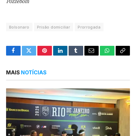
Pozzebom
Bolsonaro
Prisão domiciliar
Prorrogada
Facebook
Twitter
Pinterest
LinkedIn
Tumblr
Email
WhatsApp
Copy
Link
MAIS
NOTÍCIAS