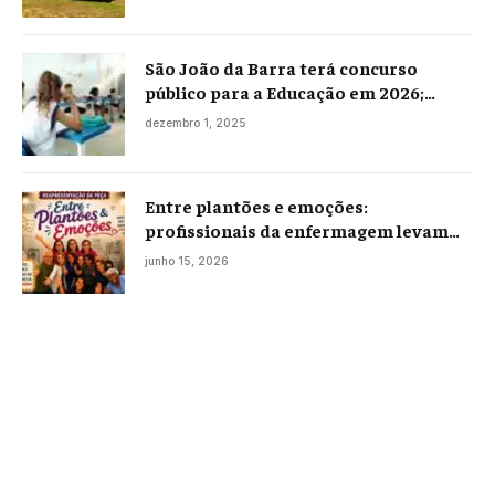
São João da Barra terá concurso
público para a Educação em 2026;
projeto já está na Câmara
dezembro 1, 2025
Entre plantões e emoções:
profissionais da enfermagem levam
histórias reais ao palco em Campos
junho 15, 2026