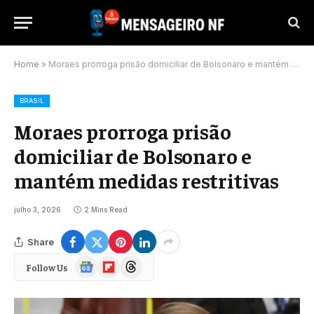
Home
»
Moraes prorroga prisão domiciliar de Bolsonaro e mantém medidas restritivas
BRASIL
Moraes prorroga prisão
domiciliar de Bolsonaro e
mantém medidas restritivas
julho 3, 2026
2 Mins Read
Share
Google
Flipboard
Threads
Follow Us
News