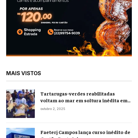
MAIS VISTOS
Tartarugas-verdes reabilitadas
voltam ao mar em soltura inédita em
Praia Seca
outubro 2, 2025
Faeterj Campos lança curso inédito de