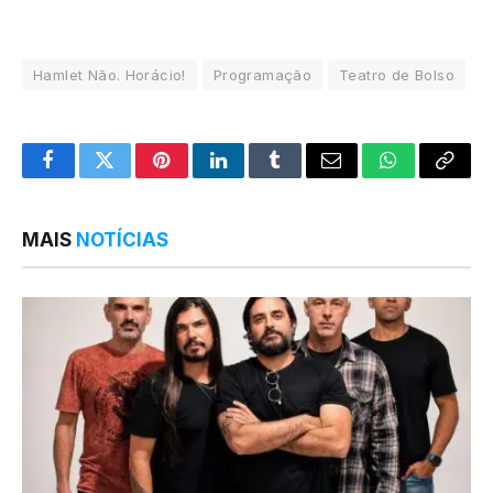
Hamlet Não. Horácio!
Programação
Teatro de Bolso
Facebook
Twitter
Pinterest
LinkedIn
Tumblr
Email
WhatsApp
Copy
Link
MAIS
NOTÍCIAS