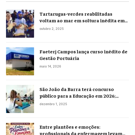
Tartarugas-verdes reabilitadas
voltam ao mar em soltura inédita em
Praia Seca
outubro 2, 2025
Faeterj Campos lança curso inédito de
Gestão Portuária
maio 14, 2026
São João da Barra terá concurso
público para a Educação em 2026;
projeto já está na Câmara
dezembro 1, 2025
Entre plantões e emoções:
profissionais da enfermagem levam