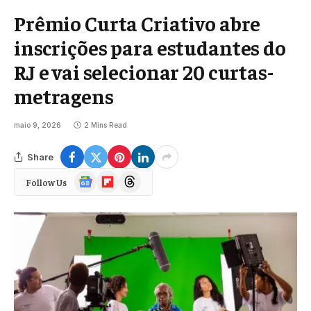
Prêmio Curta Criativo abre
inscrições para estudantes do
RJ e vai selecionar 20 curtas-
metragens
maio 9, 2026
2 Mins Read
Share
Google
Flipboard
Threads
Follow Us
News