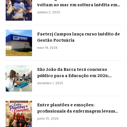
voltam ao mar em soltura inédita em
Praia Seca
outubro 2, 2025
Faeterj Campos lança curso inédito de
Gestão Portuária
maio 14, 2026
São João da Barra terá concurso
público para a Educação em 2026;
projeto já está na Câmara
dezembro 1, 2025
Entre plantões e emoções:
profissionais da enfermagem levam
histórias reais ao palco em Campos
junho 15, 2026