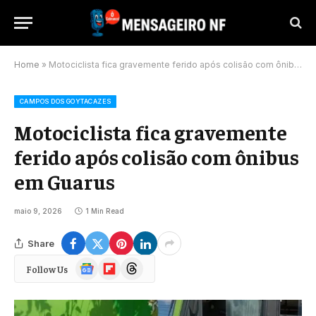
Home
»
Motociclista fica gravemente ferido após colisão com ônibus em Guarus
CAMPOS DOS GOYTACAZES
Motociclista fica gravemente
ferido após colisão com ônibus
em Guarus
maio 9, 2026
1 Min Read
Share
Google
Flipboard
Threads
Follow Us
News