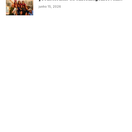
histórias reais ao palco em Campos
junho 15, 2026