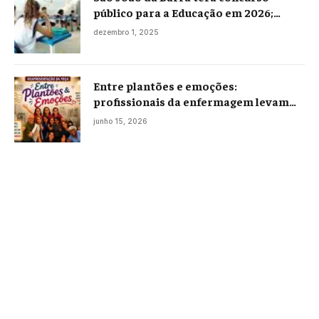
público para a Educação em 2026;
projeto já está na Câmara
dezembro 1, 2025
Entre plantões e emoções:
profissionais da enfermagem levam
histórias reais ao palco em Campos
junho 15, 2026