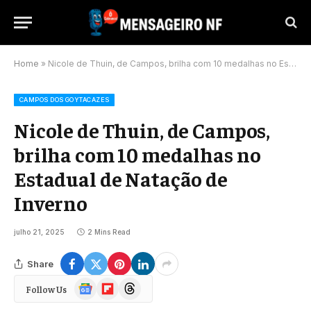
Home
»
Nicole de Thuin, de Campos, brilha com 10 medalhas no Estadual de Natação de Inverno
CAMPOS DOS GOYTACAZES
Nicole de Thuin, de Campos,
brilha com 10 medalhas no
Estadual de Natação de
Inverno
julho 21, 2025
2 Mins Read
Share
Google
Flipboard
Threads
Follow Us
News