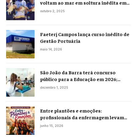
voltam ao mar em soltura inédita em
Praia Seca
outubro 2, 2025
Faeterj Campos lança curso inédito de
Gestão Portuária
maio 14, 2026
São João da Barra terá concurso
público para a Educação em 2026;
projeto já está na Câmara
dezembro 1, 2025
Entre plantões e emoções:
profissionais da enfermagem levam
histórias reais ao palco em Campos
junho 15, 2026