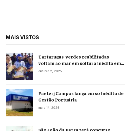
MAIS VISTOS
Tartarugas-verdes reabilitadas
voltam ao mar em soltura inédita em
Praia Seca
outubro 2, 2025
Faeterj Campos lança curso inédito de
Gestão Portuária
maio 14, 2026
São João da Barra terá concurso