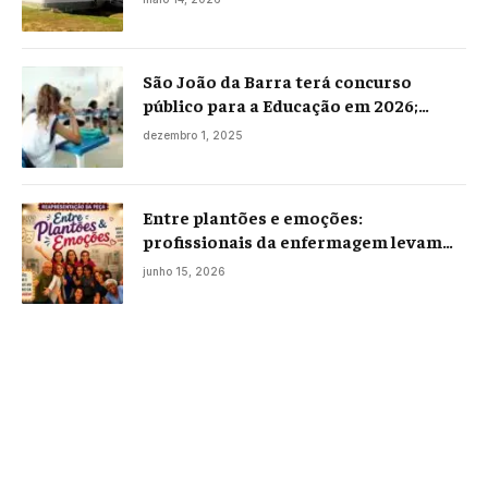
São João da Barra terá concurso
público para a Educação em 2026;
projeto já está na Câmara
dezembro 1, 2025
Entre plantões e emoções:
profissionais da enfermagem levam
histórias reais ao palco em Campos
junho 15, 2026