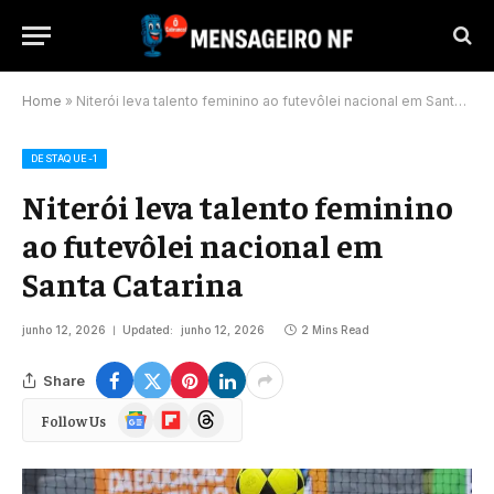
Home
»
Niterói leva talento feminino ao futevôlei nacional em Santa Catarina
DESTAQUE-1
Niterói leva talento feminino
ao futevôlei nacional em
Santa Catarina
junho 12, 2026
Updated:
junho 12, 2026
2 Mins Read
Share
Google
Flipboard
Threads
Follow Us
News