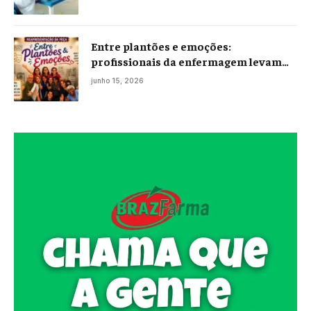
Entre plantões e emoções:
profissionais da enfermagem levam
histórias reais ao palco em Campos
junho 15, 2026