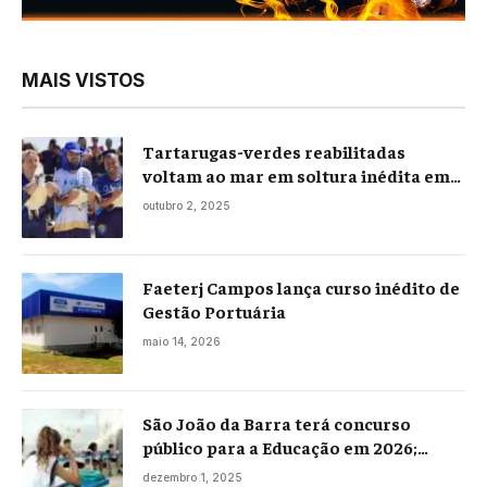
MAIS VISTOS
Tartarugas-verdes reabilitadas
voltam ao mar em soltura inédita em
Praia Seca
outubro 2, 2025
Faeterj Campos lança curso inédito de
Gestão Portuária
maio 14, 2026
São João da Barra terá concurso
público para a Educação em 2026;
projeto já está na Câmara
dezembro 1, 2025