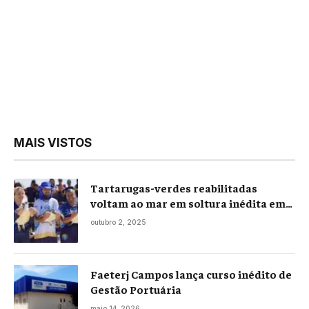
MAIS VISTOS
Tartarugas-verdes reabilitadas
voltam ao mar em soltura inédita em
Praia Seca
outubro 2, 2025
Faeterj Campos lança curso inédito de
Gestão Portuária
maio 14, 2026