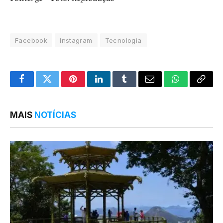
Facebook
Instagram
Tecnologia
Facebook
Twitter
Pinterest
LinkedIn
Tumblr
Email
WhatsApp
Copy
Link
MAIS
NOTÍCIAS