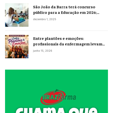
São João da Barra terá concurso
público para a Educação em 2026;
projeto já está na Câmara
dezembro 1, 2025
Entre plantões e emoções:
profissionais da enfermagem levam
histórias reais ao palco em Campos
junho 15, 2026