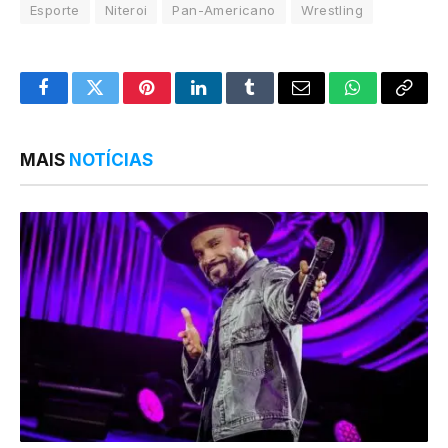
Esporte
Niteroi
Pan-Americano
Wrestling
Facebook
Twitter
Pinterest
LinkedIn
Tumblr
Email
WhatsApp
Copy
Link
MAIS
NOTÍCIAS