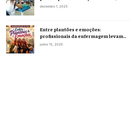
projeto já está na Câmara
dezembro 1, 2025
Entre plantões e emoções:
profissionais da enfermagem levam
histórias reais ao palco em Campos
junho 15, 2026