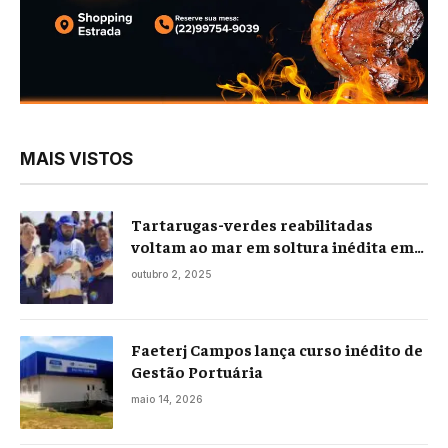
MAIS VISTOS
Tartarugas-verdes reabilitadas
voltam ao mar em soltura inédita em
Praia Seca
outubro 2, 2025
Faeterj Campos lança curso inédito de
Gestão Portuária
maio 14, 2026