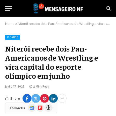
Home
»
Niterói recebe dois Pan-Americanos de Wrestling e vira capital do esporte olímpico em junho
CIDADES
Niterói recebe dois Pan-
Americanos de Wrestling e
vira capital do esporte
olímpico em junho
junho 17, 2025
2 Mins Read
Share
Google
Flipboard
Threads
Follow Us
News