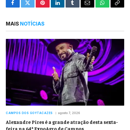
Facebook
Twitter
Pinterest
LinkedIn
Tumblr
Email
WhatsApp
Copy
Link
MAIS
NOTÍCIAS
CAMPOS DOS GOYTACAZES
agosto 7, 2026
Alexandre Pires é a grande atração desta sexta-
feira na 64ª ExpoAgro de Campos