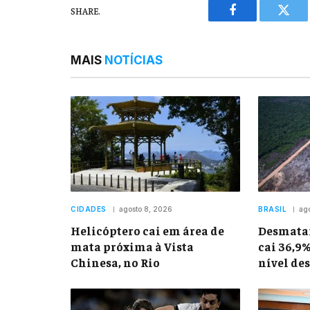
SHARE.
Facebook
Twitt
MAIS
NOTÍCIAS
CIDADES
agosto 8, 2026
BRASIL
ag
Helicóptero cai em área de
Desmata
mata próxima à Vista
cai 36,9
Chinesa, no Rio
nível de