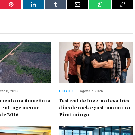
er
Pinterest
LinkedIn
Tumblr
Email
WhatsApp
Copy
Link
osto 8, 2026
CIDADES
agosto 7, 2026
mento na Amazônia
Festival de Inverno leva três
% e atinge menor
dias de rock e gastronomia a
sde 2016
Piratininga