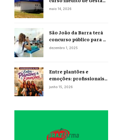
curso inédito de Gestão
Portuária
maio 14, 2026
São João da Barra terá
concurso público para a
Educação em 2026;
dezembro 1, 2025
projeto já está na
Câmara
Entre plantões e
emoções: profissionais
da enfermagem levam
junho 15, 2026
histórias reais ao palco
em Campos