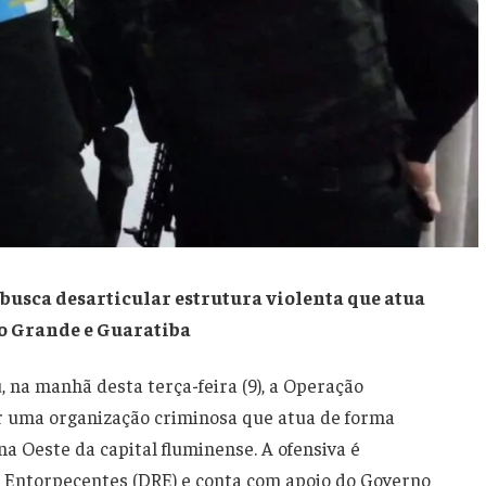
 busca desarticular estrutura violenta que atua
o Grande e Guaratiba
u, na manhã desta terça-feira (9), a Operação
ar uma organização criminosa que atua de forma
a Oeste da capital fluminense. A ofensiva é
a Entorpecentes (DRE) e conta com apoio do Governo