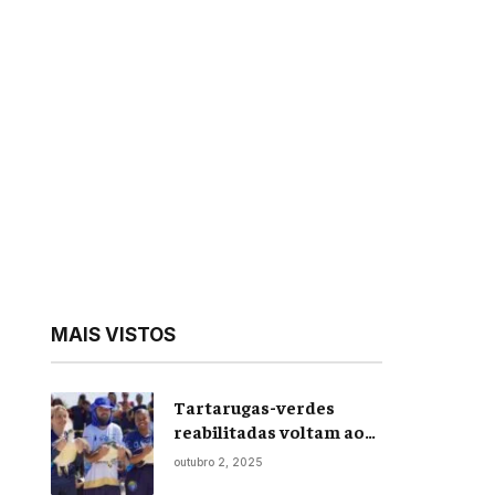
MAIS VISTOS
Tartarugas-verdes
reabilitadas voltam ao
mar em soltura inédita
outubro 2, 2025
em Praia Seca