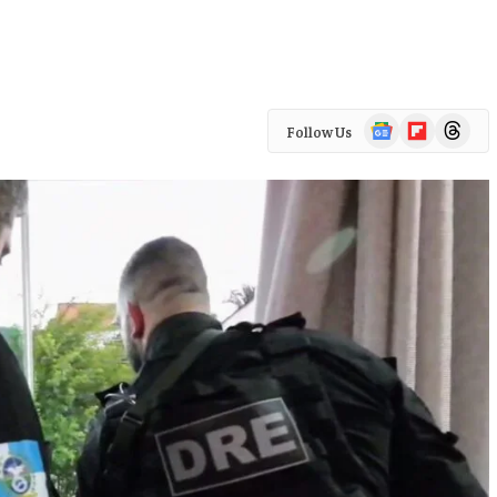
Google
Flipboard
Threads
Follow Us
News