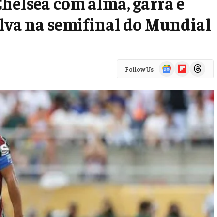
helsea com alma, garra e
ilva na semifinal do Mundial
Google
Flipboard
Threads
Follow Us
News