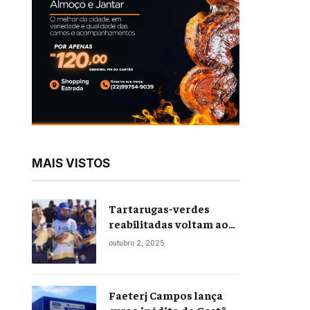
MAIS VISTOS
Tartarugas-verdes
reabilitadas voltam ao
mar em soltura inédita
outubro 2, 2025
em Praia Seca
Faeterj Campos lança