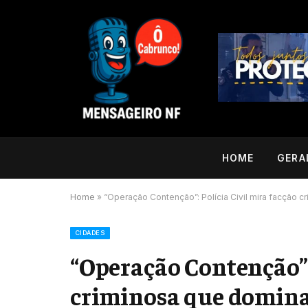
HOME
GERA
Home
»
“Operação Contenção”: Polícia Civil mira facção
CIDADES
“Operação Contenção”: 
criminosa que domin