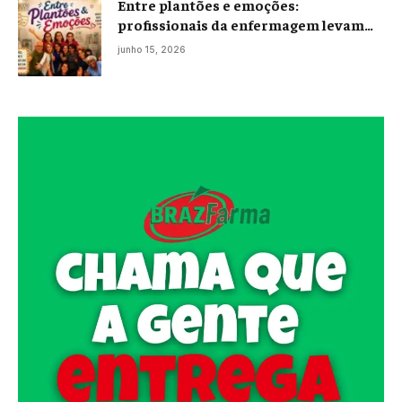
Entre plantões e emoções:
profissionais da enfermagem levam
histórias reais ao palco em Campos
junho 15, 2026