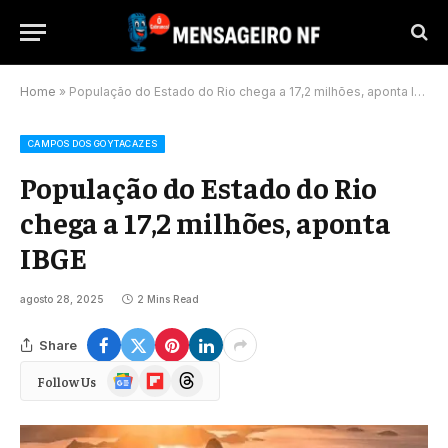
Home
»
População do Estado do Rio chega a 17,2 milhões, aponta IBGE
CAMPOS DOS GOYTACAZES
População do Estado do Rio
chega a 17,2 milhões, aponta
IBGE
agosto 28, 2025
2 Mins Read
Share
Google
Flipboard
Threads
Follow Us
News