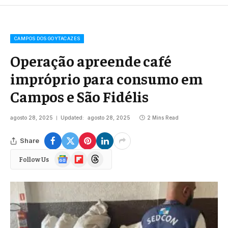
CAMPOS DOS GOYTACAZES
Operação apreende café
impróprio para consumo em
Campos e São Fidélis
agosto 28, 2025
Updated:
agosto 28, 2025
2 Mins Read
Share
Google
Flipboard
Threads
Follow Us
News