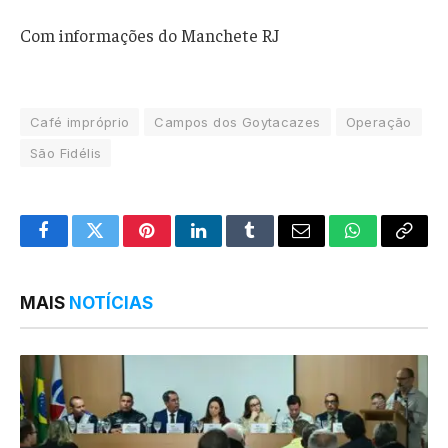
Com informações do Manchete RJ
Café impróprio
Campos dos Goytacazes
Operação
São Fidélis
Facebook
Twitter
Pinterest
LinkedIn
Tumblr
Email
WhatsApp
Copy
Link
MAIS
NOTÍCIAS