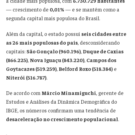
a cidade mais populosa, com
6.730.729 habitantes
— crescimento de
0,01%
— e se mantém como a
segunda capital mais populosa do Brasil.
Além da capital, o estado possui
seis cidades entre
as 26 mais populosas do país
, desconsiderando
capitais:
São Gonçalo (960.196)
,
Duque de Caxias
(866.225)
,
Nova Iguaçu (843.220)
,
Campos dos
Goytacazes (519.259)
,
Belford Roxo (518.384)
e
Niterói (516.787)
.
De acordo com
Márcio Minamiguchi
, gerente de
Estudos e Análises da Dinâmica Demográfica do
IBGE, os números confirmam uma tendência de
desaceleração no crescimento populacional
.