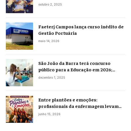
Praia Seca
outubro 2, 2025
Faeterj Campos lança curso inédito de
Gestão Portuária
maio 14, 2026
São João da Barra terá concurso
público para a Educação em 2026;
projeto já está na Câmara
dezembro 1, 2025
Entre plantões e emoções:
profissionais da enfermagem levam
histórias reais ao palco em Campos
junho 15, 2026