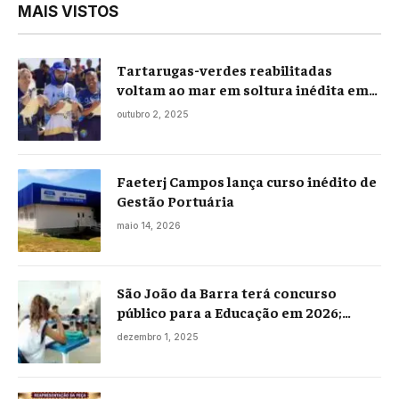
MAIS VISTOS
Tartarugas-verdes reabilitadas
voltam ao mar em soltura inédita em
Praia Seca
outubro 2, 2025
Faeterj Campos lança curso inédito de
Gestão Portuária
maio 14, 2026
São João da Barra terá concurso
público para a Educação em 2026;
projeto já está na Câmara
dezembro 1, 2025