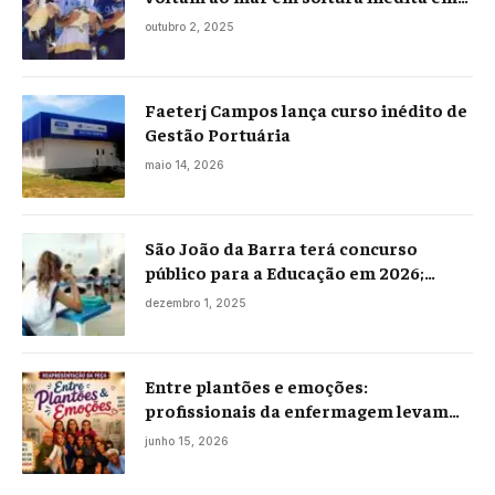
Praia Seca
outubro 2, 2025
Faeterj Campos lança curso inédito de
Gestão Portuária
maio 14, 2026
São João da Barra terá concurso
público para a Educação em 2026;
projeto já está na Câmara
dezembro 1, 2025
Entre plantões e emoções:
profissionais da enfermagem levam
histórias reais ao palco em Campos
junho 15, 2026