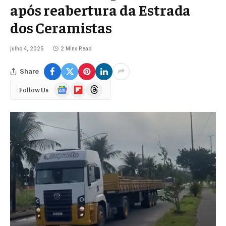
após reabertura da Estrada
dos Ceramistas
julho 4, 2025
2 Mins Read
Share
Google
Flipboard
Threads
Follow Us
News