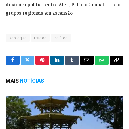
dinâmica política entre Alerj, Palácio Guanabara e os
grupos regionais em ascensão.
Destaque
Estado
Política
Facebook
Twitter
Pinterest
LinkedIn
Tumblr
Email
WhatsApp
Copy
Link
MAIS
NOTÍCIAS