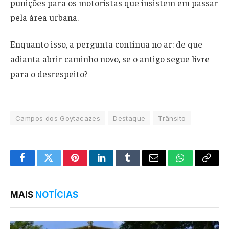
punições para os motoristas que insistem em passar
pela área urbana.
Enquanto isso, a pergunta continua no ar: de que
adianta abrir caminho novo, se o antigo segue livre
para o desrespeito?
Campos dos Goytacazes
Destaque
Trânsito
Facebook
Twitter
Pinterest
LinkedIn
Tumblr
Email
WhatsApp
Copy
Link
MAIS
NOTÍCIAS