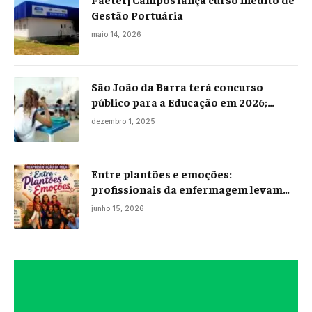
Gestão Portuária
maio 14, 2026
São João da Barra terá concurso
público para a Educação em 2026;
projeto já está na Câmara
dezembro 1, 2025
Entre plantões e emoções:
profissionais da enfermagem levam
histórias reais ao palco em Campos
junho 15, 2026