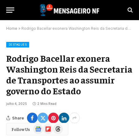
Home
»
Rodrigo Bacellar exonera Washington Reis da Secretaria de Transportes ao assumir governo do Estado
DESTAQUES
Rodrigo Bacellar exonera
Washington Reis da Secretaria
de Transportes ao assumir
governo do Estado
julho 4, 2025
2 Mins Read
Share
Google
Flipboard
Threads
Follow Us
News