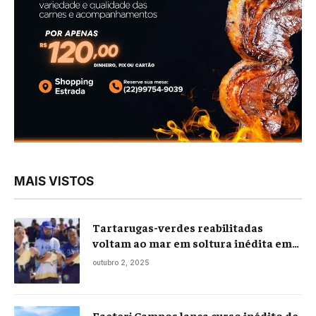
MAIS VISTOS
Tartarugas-verdes reabilitadas
voltam ao mar em soltura inédita em
Praia Seca
outubro 2, 2025
Faeterj Campos lança curso inédito de