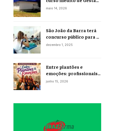
curso inédito de Gestão
Portuária
maio 14, 2026
São João da Barra terá
concurso público para a
Educação em 2026;
dezembro 1, 2025
projeto já está na
Câmara
Entre plantões e
emoções: profissionais
da enfermagem levam
junho 15, 2026
histórias reais ao palco
em Campos