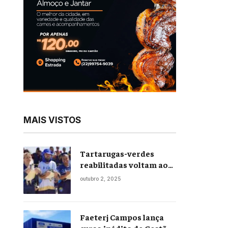
MAIS VISTOS
Tartarugas-verdes
reabilitadas voltam ao
mar em soltura inédita
outubro 2, 2025
em Praia Seca
Faeterj Campos lança