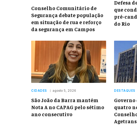
Defesa d
Conselho Comunitário de
que con
Segurança debate população
pré-cand
em situação de rua e reforço
do Rio
da segurança em Campos
CIDADES
agosto 5, 2026
DESTAQUES
São João da Barra mantém
Governo 
Nota A no CAPAG pelo sétimo
quatro n
ano consecutivo
Conselho
Agetran