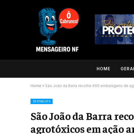
HOME
GERA
Home
»
São João da Barra recolhe 660 embalagens de ag
DESTAQUES
São João da Barra rec
agrotóxicos em ação 