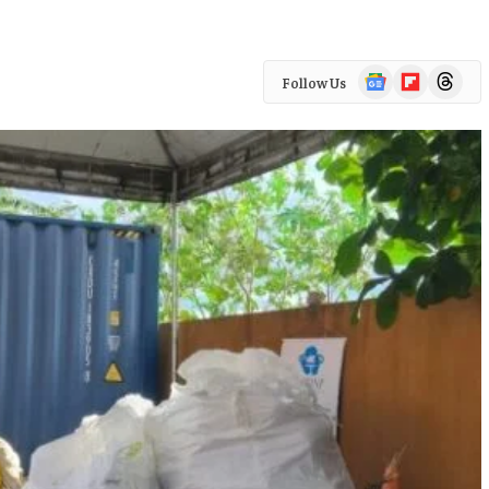
Google
Flipboard
Threads
Follow Us
News