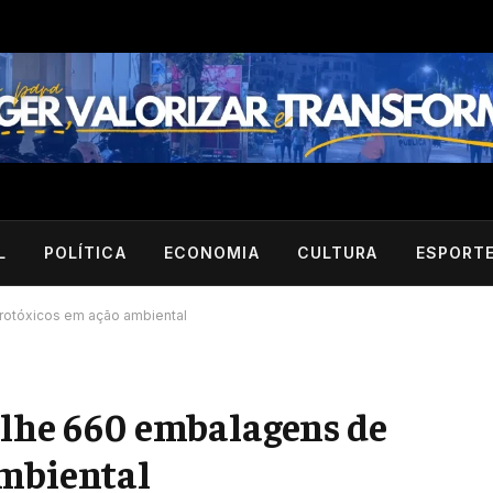
L
POLÍTICA
ECONOMIA
CULTURA
ESPORT
rotóxicos em ação ambiental
olhe 660 embalagens de
ambiental