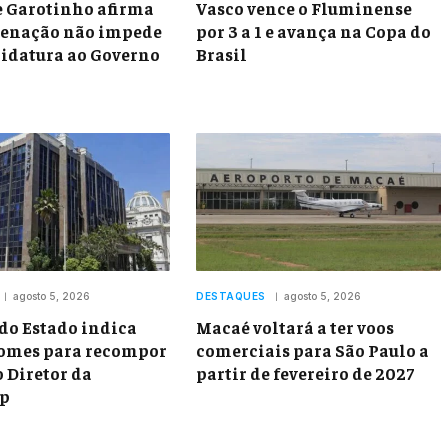
e Garotinho afirma
Vasco vence o Fluminense
denação não impede
por 3 a 1 e avança na Copa do
idatura ao Governo
Brasil
agosto 5, 2026
DESTAQUES
agosto 5, 2026
do Estado indica
Macaé voltará a ter voos
omes para recompor
comerciais para São Paulo a
 Diretor da
partir de fevereiro de 2027
sp