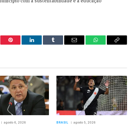
unicípio com a sustentabilidade e a educação
er
Pinterest
LinkedIn
Tumblr
Email
WhatsApp
Copy
Link
agosto 6, 2026
BRASIL
agosto 5, 2026