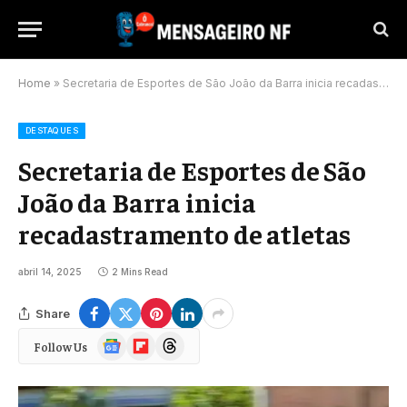
Home
»
Secretaria de Esportes de São João da Barra inicia recadastramento de atletas
DESTAQUES
Secretaria de Esportes de São
João da Barra inicia
recadastramento de atletas
abril 14, 2025
2 Mins Read
Share
Google
Flipboard
Threads
Follow Us
News