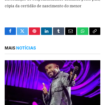
cópia da certidão de nascimento do menor
Facebook
Twitter
Pinterest
LinkedIn
Tumblr
Email
WhatsApp
Copy
Link
MAIS
NOTÍCIAS