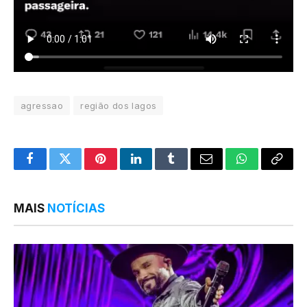
agressao
região dos lagos
Facebook
Twitter
Pinterest
LinkedIn
Tumblr
Email
WhatsApp
Copy
Link
MAIS
NOTÍCIAS