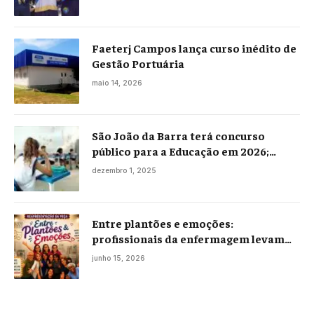
Faeterj Campos lança curso inédito de
Gestão Portuária
maio 14, 2026
São João da Barra terá concurso
público para a Educação em 2026;
projeto já está na Câmara
dezembro 1, 2025
Entre plantões e emoções:
profissionais da enfermagem levam
histórias reais ao palco em Campos
junho 15, 2026