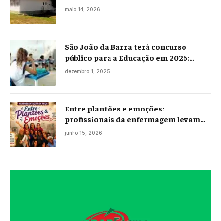
maio 14, 2026
São João da Barra terá concurso
público para a Educação em 2026;
projeto já está na Câmara
dezembro 1, 2025
Entre plantões e emoções:
profissionais da enfermagem levam
histórias reais ao palco em Campos
junho 15, 2026