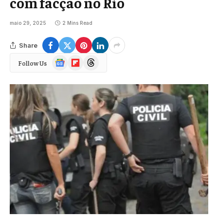
com facção no Rio
maio 29, 2025
2 Mins Read
Share
Google
Flipboard
Threads
Follow Us
News