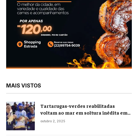
MAIS VISTOS
Tartarugas-verdes reabilitadas
voltam ao mar em soltura inédita em
Praia Seca
outubro 2, 2025