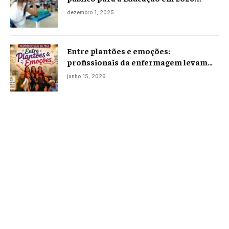
projeto já está na Câmara
dezembro 1, 2025
Entre plantões e emoções:
profissionais da enfermagem levam
histórias reais ao palco em Campos
junho 15, 2026