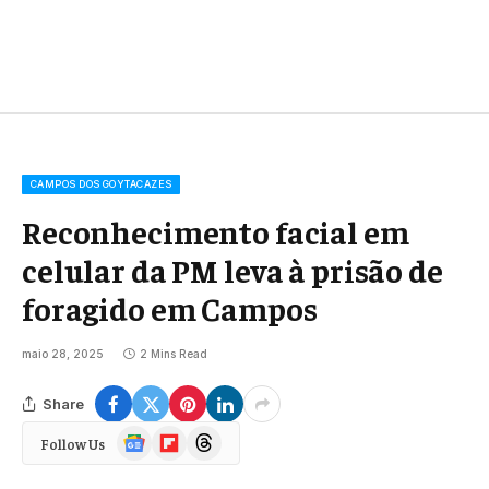
CAMPOS DOS GOYTACAZES
Reconhecimento facial em
celular da PM leva à prisão de
foragido em Campos
maio 28, 2025
2 Mins Read
Share
Google
Flipboard
Threads
Follow Us
News