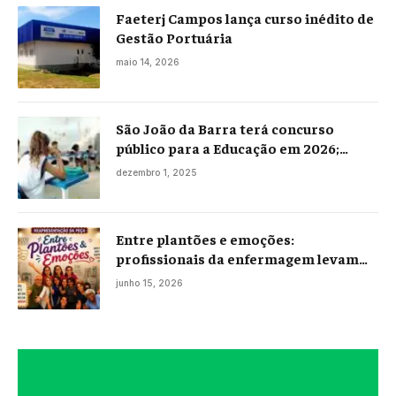
Faeterj Campos lança curso inédito de
Gestão Portuária
maio 14, 2026
São João da Barra terá concurso
público para a Educação em 2026;
projeto já está na Câmara
dezembro 1, 2025
Entre plantões e emoções:
profissionais da enfermagem levam
histórias reais ao palco em Campos
junho 15, 2026