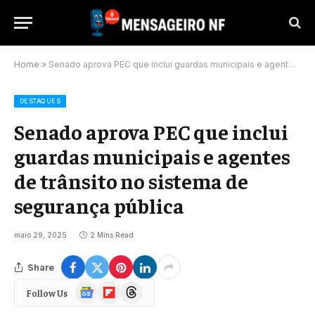
Home
»
Senado aprova PEC que inclui guardas municipais e agentes de trânsito no sistema de segurança pública
DESTAQUES
Senado aprova PEC que inclui
guardas municipais e agentes
de trânsito no sistema de
segurança pública
maio 29, 2025
2 Mins Read
Share
Google
Flipboard
Threads
Follow Us
News