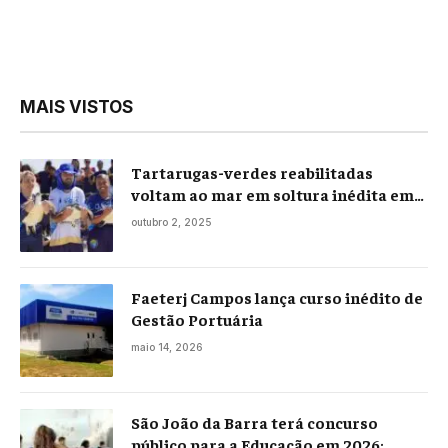
MAIS VISTOS
Tartarugas-verdes reabilitadas
voltam ao mar em soltura inédita em
Praia Seca
outubro 2, 2025
Faeterj Campos lança curso inédito de
Gestão Portuária
maio 14, 2026
São João da Barra terá concurso
público para a Educação em 2026;