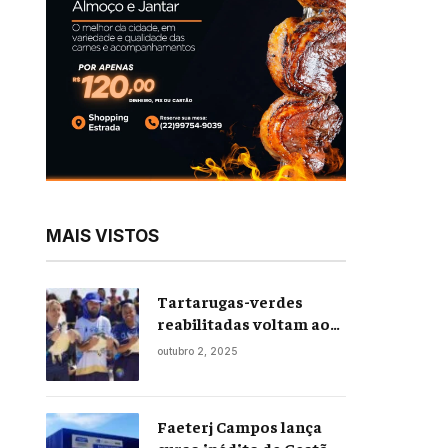
MAIS VISTOS
Tartarugas-verdes
reabilitadas voltam ao
mar em soltura inédita
outubro 2, 2025
em Praia Seca
Faeterj Campos lança