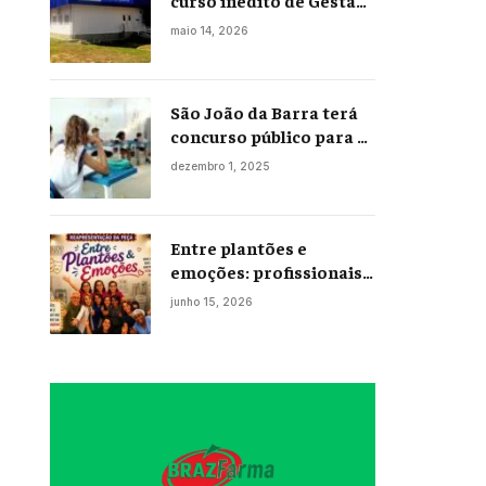
curso inédito de Gestão
Portuária
maio 14, 2026
São João da Barra terá
concurso público para a
Educação em 2026;
dezembro 1, 2025
projeto já está na
Câmara
Entre plantões e
emoções: profissionais
da enfermagem levam
junho 15, 2026
histórias reais ao palco
em Campos