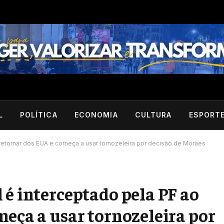
L
POLÍTICA
ECONOMIA
CULTURA
ESPORT
retornar dos EUA e começa a usar tornozeleira por decisão de Moraes
 é interceptado pela PF ao
meça a usar tornozeleira por