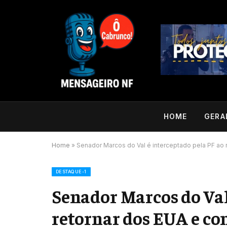
HOME
GERA
Home
»
Senador Marcos do Val é interceptado pela PF ao 
DESTAQUE-1
Senador Marcos do Val
retornar dos EUA e co