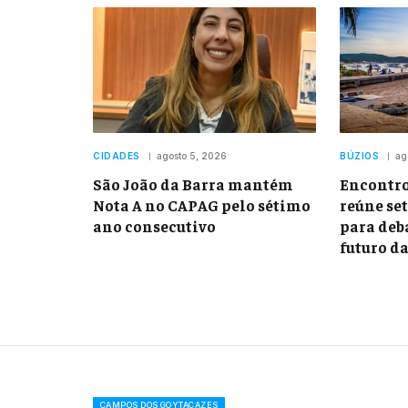
CIDADES
agosto 5, 2026
BÚZIOS
ag
São João da Barra mantém
Encontr
Nota A no CAPAG pelo sétimo
reúne se
ano consecutivo
para deba
futuro d
CAMPOS DOS GOYTACAZES