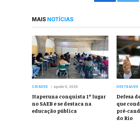
Facebook
Twitt
MAIS
NOTÍCIAS
CIDADES
agosto 6, 2026
DESTAQUES
Itaperuna conquista 1º lugar
Defesa d
no SAEB e se destaca na
que con
educação pública
pré-cand
do Rio