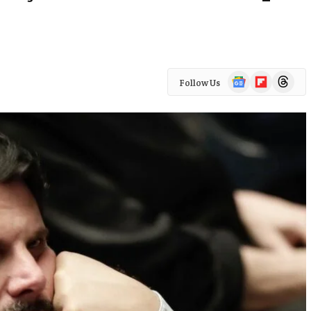
Google
Flipboard
Threads
Follow Us
News