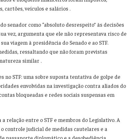
 cartões, veículos e salários .
 do senador como “absoluto desrespeito” às decisões
r sua vez, argumenta que ele não representava risco de
 sua viagem à presidência do Senado e ao STF.
edidas, ressaltando que não foram previstas
natureza similar .
es no STF: uma sobre suposta tentativa de golpe de
ridades envolvidas na investigação contra aliados do
e contas bloqueadas e redes sociais suspensas em
 relação entre o STF e membros do Legislativo. A
 o controle judicial de medidas cautelares e a
de passaporte diplomático e a desobediência