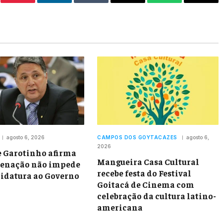
er
Pinterest
LinkedIn
Tumblr
Email
WhatsApp
Copy
Link
agosto 6, 2026
CAMPOS DOS GOYTACAZES
agosto 6,
2026
e Garotinho afirma
Mangueira Casa Cultural
denação não impede
recebe festa do Festival
idatura ao Governo
Goitacá de Cinema com
celebração da cultura latino-
americana