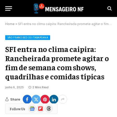
Home
»
SFI entra no clima caipira: Rancheirada promete agitar o fim de semana com shows, quadrilhas e comidas típicas
SÃO FRANCISCO DO ITABAPOANA
SFI entra no clima caipira:
Rancheirada promete agitar o
fim de semana com shows,
quadrilhas e comidas típicas
junho 6, 2025
2 Mins Read
Share
Google
Flipboard
Threads
Follow Us
News