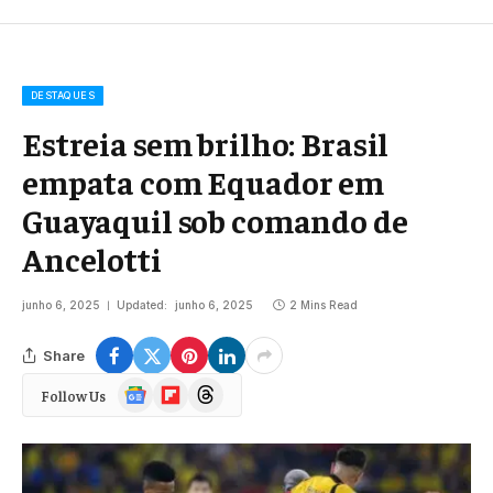
DESTAQUES
Estreia sem brilho: Brasil
empata com Equador em
Guayaquil sob comando de
Ancelotti
junho 6, 2025
Updated:
junho 6, 2025
2 Mins Read
Share
Google
Flipboard
Threads
Follow Us
News