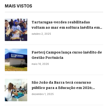
MAIS VISTOS
Tartarugas-verdes reabilitadas
voltam ao mar em soltura inédita em
Praia Seca
outubro 2, 2025
Faeterj Campos lança curso inédito de
Gestão Portuária
maio 14, 2026
São João da Barra terá concurso
público para a Educação em 2026;
projeto já está na Câmara
dezembro 1, 2025