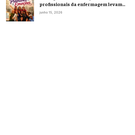
profissionais da enfermagem levam
histórias reais ao palco em Campos
junho 15, 2026