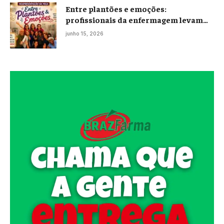
Entre plantões e emoções:
profissionais da enfermagem levam
histórias reais ao palco em Campos
junho 15, 2026