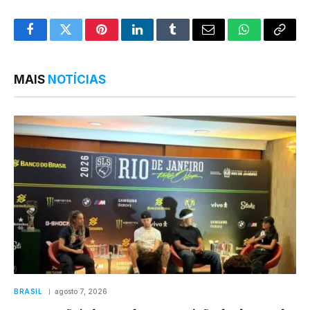
Facebook
Twitter
Pinterest
LinkedIn
Tumblr
Email
WhatsApp
Copy
Link
MAIS
NOTÍCIAS
BRASIL
agosto 7, 2026