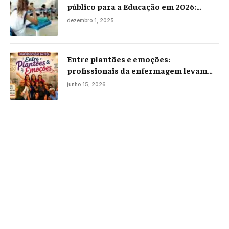
público para a Educação em 2026;
projeto já está na Câmara
dezembro 1, 2025
Entre plantões e emoções:
profissionais da enfermagem levam
histórias reais ao palco em Campos
junho 15, 2026