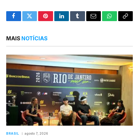
Facebook
Twitter
Pinterest
LinkedIn
Tumblr
Email
WhatsApp
Copy
Link
MAIS
NOTÍCIAS
BRASIL
agosto 7, 2026