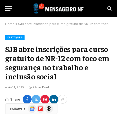
Home
»
SJB abre inscrições para curso gratuito de NR-12 com foco em segurança no trabalho e inclusão social
DESTAQUES
SJB abre inscrições para curso
gratuito de NR-12 com foco em
segurança no trabalho e
inclusão social
maio 14, 2025
2 Mins Read
Share
Google
Flipboard
Threads
Follow Us
News