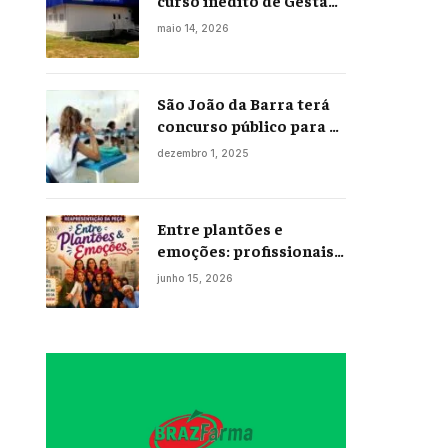
curso inédito de Gestão
Portuária
maio 14, 2026
São João da Barra terá
concurso público para a
Educação em 2026;
dezembro 1, 2025
projeto já está na
Câmara
Entre plantões e
emoções: profissionais
da enfermagem levam
junho 15, 2026
histórias reais ao palco
em Campos