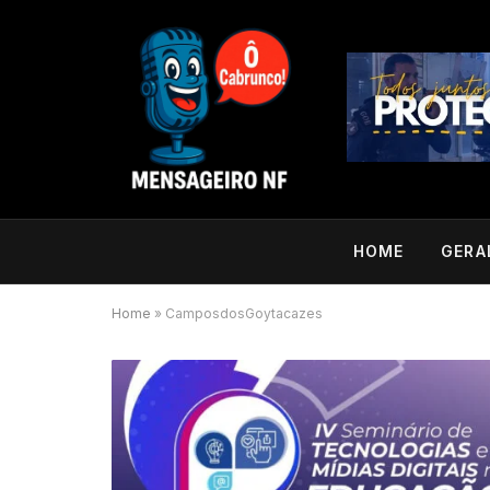
HOME
GERA
Home
»
CamposdosGoytacazes