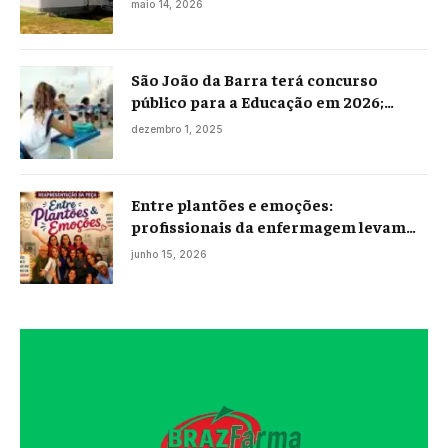
maio 14, 2026
São João da Barra terá concurso
público para a Educação em 2026;
projeto já está na Câmara
dezembro 1, 2025
Entre plantões e emoções:
profissionais da enfermagem levam
histórias reais ao palco em Campos
junho 15, 2026