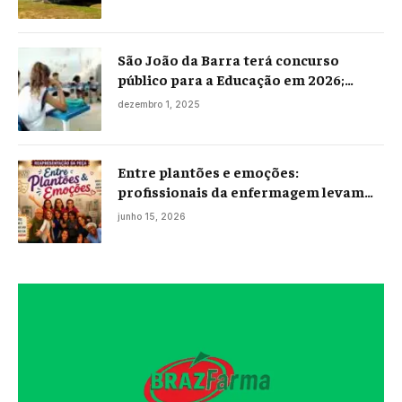
São João da Barra terá concurso
público para a Educação em 2026;
projeto já está na Câmara
dezembro 1, 2025
Entre plantões e emoções:
profissionais da enfermagem levam
histórias reais ao palco em Campos
junho 15, 2026