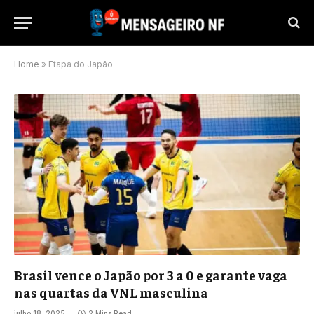
Home
»
Etapa do Japão
Brasil vence o Japão por 3 a 0 e garante vaga
nas quartas da VNL masculina
julho 18, 2025
2 Mins Read