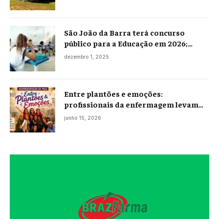
São João da Barra terá concurso
público para a Educação em 2026;
projeto já está na Câmara
dezembro 1, 2025
Entre plantões e emoções:
profissionais da enfermagem levam
histórias reais ao palco em Campos
junho 15, 2026