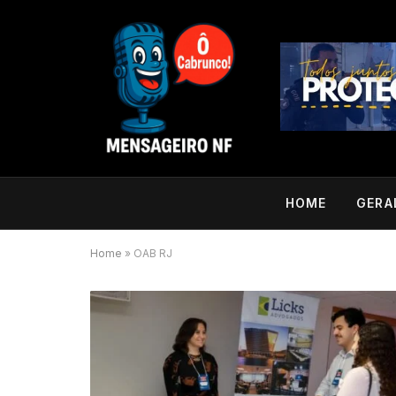
HOME
GERA
Home
»
OAB RJ