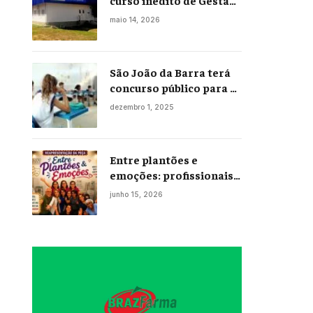
curso inédito de Gestão
Portuária
maio 14, 2026
São João da Barra terá
concurso público para a
Educação em 2026;
dezembro 1, 2025
projeto já está na
Câmara
Entre plantões e
emoções: profissionais
da enfermagem levam
junho 15, 2026
histórias reais ao palco
em Campos