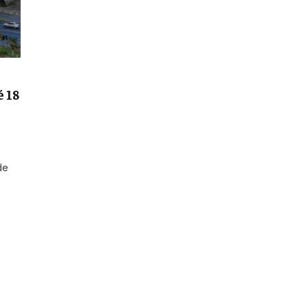
é 18
de