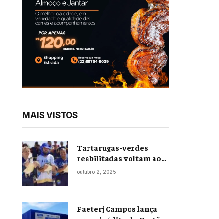
MAIS VISTOS
Tartarugas-verdes
reabilitadas voltam ao
mar em soltura inédita
outubro 2, 2025
em Praia Seca
Faeterj Campos lança