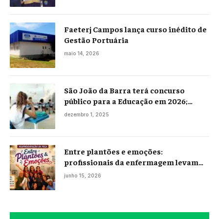
Faeterj Campos lança curso inédito de
Gestão Portuária
maio 14, 2026
São João da Barra terá concurso
público para a Educação em 2026;
projeto já está na Câmara
dezembro 1, 2025
Entre plantões e emoções:
profissionais da enfermagem levam
histórias reais ao palco em Campos
junho 15, 2026