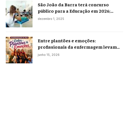
São João da Barra terá concurso
público para a Educação em 2026;
projeto já está na Câmara
dezembro 1, 2025
Entre plantões e emoções:
profissionais da enfermagem levam
histórias reais ao palco em Campos
junho 15, 2026