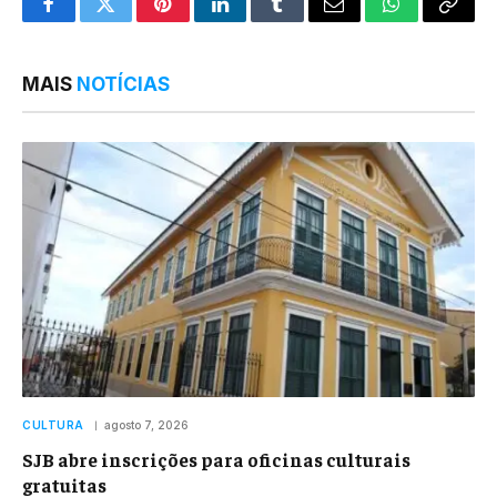
Facebook
Twitter
Pinterest
LinkedIn
Tumblr
Email
WhatsApp
Copy
Link
MAIS
NOTÍCIAS
CULTURA
agosto 7, 2026
SJB abre inscrições para oficinas culturais
gratuitas