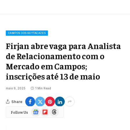
CAMPOS DOS GOYTACAZES
Firjan abre vaga para Analista
de Relacionamento com o
Mercado em Campos;
inscrições até 13 de maio
maio 9, 2025
1 Min Read
Share
Google
Flipboard
Threads
Follow Us
News