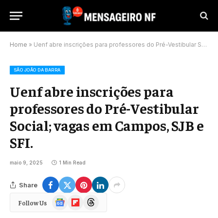
Home
»
Uenf abre inscrições para professores do Pré-Vestibular Social; vagas em Campos, SJB e SFI.
SÃO JOÃO DA BARRA
Uenf abre inscrições para
professores do Pré-Vestibular
Social; vagas em Campos, SJB e
SFI.
maio 9, 2025
1 Min Read
Share
Google
Flipboard
Threads
Follow Us
News