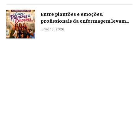
Entre plantões e emoções:
profissionais da enfermagem levam
histórias reais ao palco em Campos
junho 15, 2026