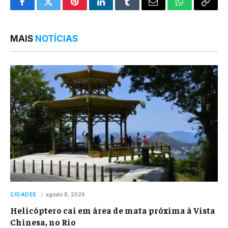
Facebook
Twitter
Pinterest
LinkedIn
Tumblr
Email
WhatsApp
Copy
Link
MAIS
NOTÍCIAS
CIDADES
agosto 8, 2026
Helicóptero cai em área de mata próxima à Vista
Chinesa, no Rio