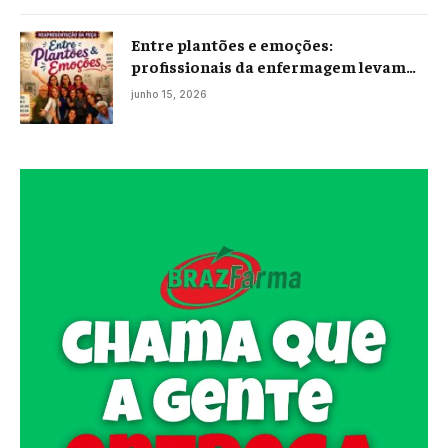
Entre plantões e emoções:
profissionais da enfermagem levam
histórias reais ao palco em Campos
junho 15, 2026