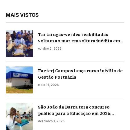
MAIS VISTOS
Tartarugas-verdes reabilitadas
voltam ao mar em soltura inédita em
Praia Seca
outubro 2, 2025
Faeterj Campos lança curso inédito de
Gestão Portuária
maio 14, 2026
São João da Barra terá concurso
público para a Educação em 2026;
projeto já está na Câmara
dezembro 1, 2025