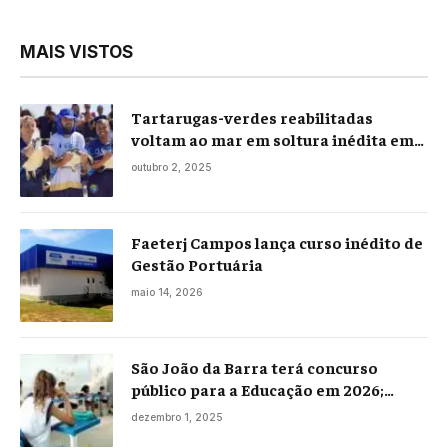
MAIS VISTOS
Tartarugas-verdes reabilitadas
voltam ao mar em soltura inédita em
Praia Seca
outubro 2, 2025
Faeterj Campos lança curso inédito de
Gestão Portuária
maio 14, 2026
São João da Barra terá concurso
público para a Educação em 2026;
projeto já está na Câmara
dezembro 1, 2025