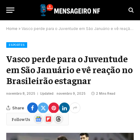
Home
»
Vasco perde para o Juventude em São Januário e vê reação no Brasileirão estagnar
ESPORTES
Vasco perde para o Juventude
em São Januário e vê reação no
Brasileirão estagnar
novembro 8, 2025
Updated:
novembro 9, 2025
2 Mins Read
Share
Google
Flipboard
Threads
Follow Us
News