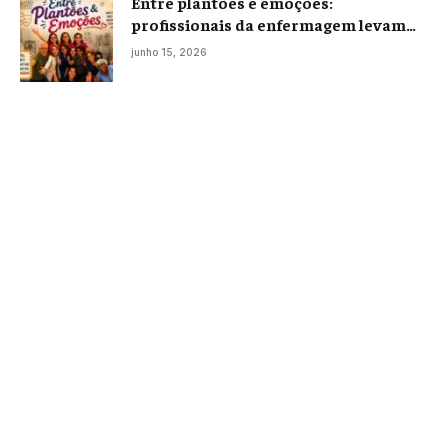
Entre plantões e emoções:
profissionais da enfermagem levam
histórias reais ao palco em Campos
junho 15, 2026