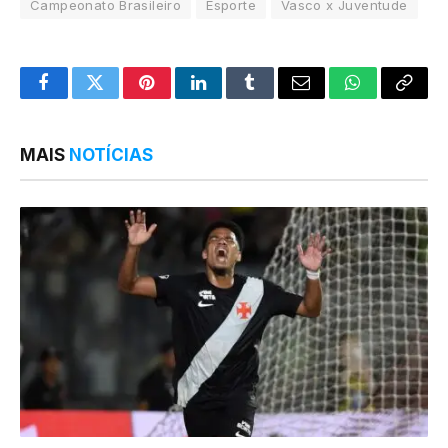
Campeonato Brasileiro
Esporte
Vasco x Juventude
Facebook
Twitter
Pinterest
LinkedIn
Tumblr
Email
WhatsApp
Copy
Link
MAIS
NOTÍCIAS