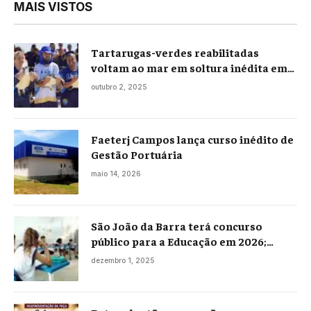
MAIS VISTOS
Tartarugas-verdes reabilitadas
voltam ao mar em soltura inédita em
Praia Seca
outubro 2, 2025
Faeterj Campos lança curso inédito de
Gestão Portuária
maio 14, 2026
São João da Barra terá concurso
público para a Educação em 2026;
projeto já está na Câmara
dezembro 1, 2025