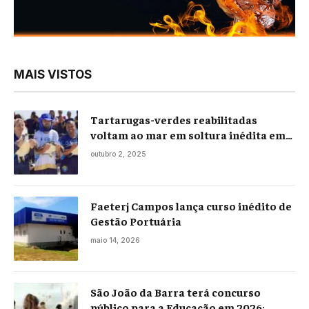
MAIS VISTOS
Tartarugas-verdes reabilitadas
voltam ao mar em soltura inédita em
Praia Seca
outubro 2, 2025
Faeterj Campos lança curso inédito de
Gestão Portuária
maio 14, 2026
São João da Barra terá concurso
público para a Educação em 2026;