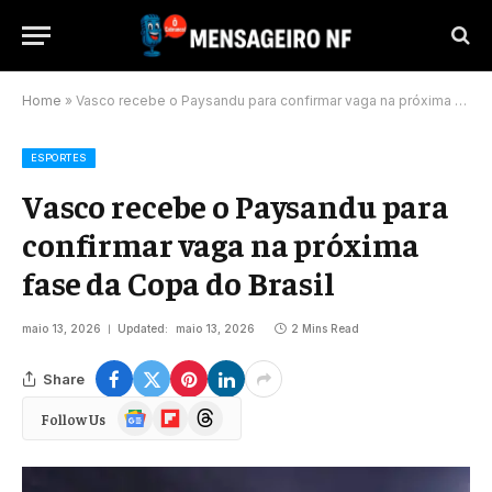
Home
»
Vasco recebe o Paysandu para confirmar vaga na próxima fase da Copa do Brasil
ESPORTES
Vasco recebe o Paysandu para
confirmar vaga na próxima
fase da Copa do Brasil
maio 13, 2026
Updated:
maio 13, 2026
2 Mins Read
Share
Google
Flipboard
Threads
Follow Us
News