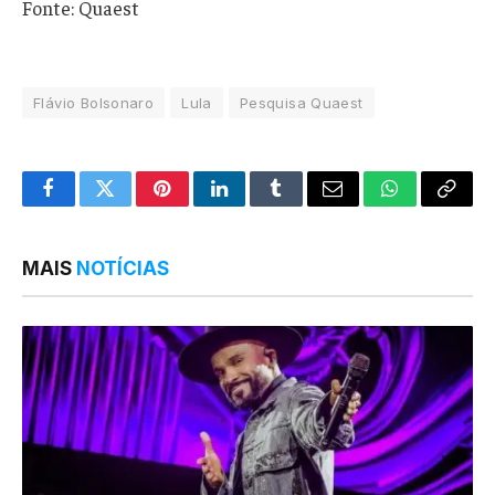
Fonte: Quaest
Flávio Bolsonaro
Lula
Pesquisa Quaest
Facebook
Twitter
Pinterest
LinkedIn
Tumblr
Email
WhatsApp
Copy
Link
MAIS
NOTÍCIAS