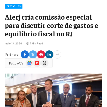
DESTAQUES
Alerj cria comissão especial
para discutir corte de gastos e
equilíbrio fiscal no RJ
maio 13, 2026
1 Min Read
Share
Google
Flipboard
Threads
Follow Us
News