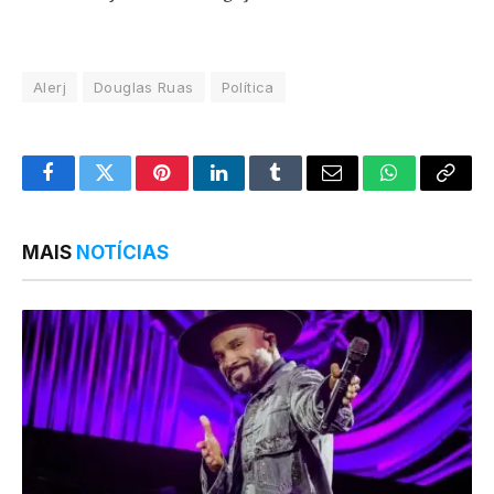
Alerj
Douglas Ruas
Política
Facebook
Twitter
Pinterest
LinkedIn
Tumblr
Email
WhatsApp
Copy
Link
MAIS
NOTÍCIAS