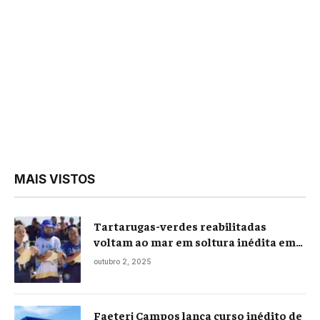
MAIS VISTOS
Tartarugas-verdes reabilitadas
voltam ao mar em soltura inédita em
Praia Seca
outubro 2, 2025
Faeterj Campos lança curso inédito de