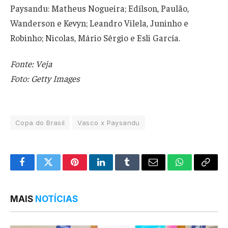
Paysandu: Matheus Nogueira; Edílson, Paulão,
Wanderson e Kevyn; Leandro Vilela, Juninho e
Robinho; Nicolas, Mário Sérgio e Esli García.
Fonte: Veja
Foto: Getty
Images
Copa do Brasil
Vasco x Paysandu
Facebook
Twitter
Pinterest
LinkedIn
Tumblr
Email
WhatsApp
Copy
Link
MAIS
NOTÍCIAS