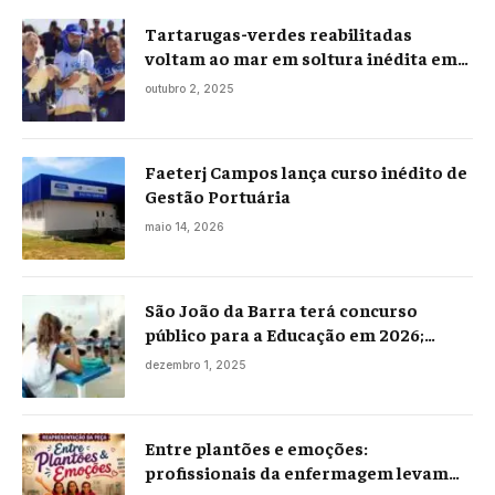
Tartarugas-verdes reabilitadas
voltam ao mar em soltura inédita em
Praia Seca
outubro 2, 2025
Faeterj Campos lança curso inédito de
Gestão Portuária
maio 14, 2026
São João da Barra terá concurso
público para a Educação em 2026;
projeto já está na Câmara
dezembro 1, 2025
Entre plantões e emoções:
profissionais da enfermagem levam