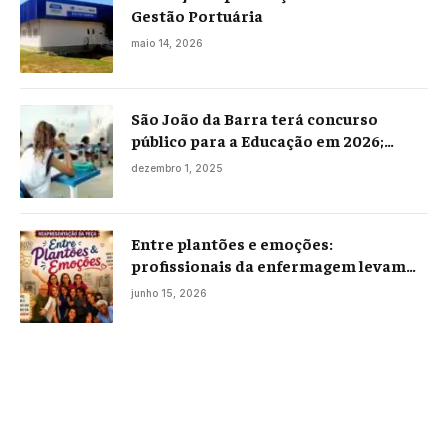
Gestão Portuária
maio 14, 2026
São João da Barra terá concurso
público para a Educação em 2026;
projeto já está na Câmara
dezembro 1, 2025
Entre plantões e emoções:
profissionais da enfermagem levam
histórias reais ao palco em Campos
junho 15, 2026