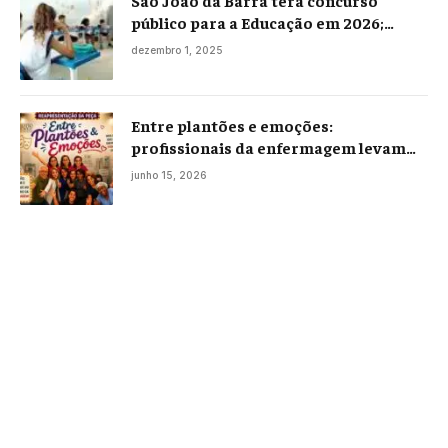
São João da Barra terá concurso
público para a Educação em 2026;
projeto já está na Câmara
dezembro 1, 2025
Entre plantões e emoções:
profissionais da enfermagem levam
histórias reais ao palco em Campos
junho 15, 2026