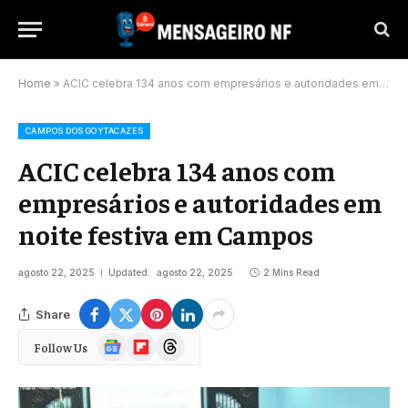
Home
»
ACIC celebra 134 anos com empresários e autoridades em noite festiva em Campos
CAMPOS DOS GOYTACAZES
ACIC celebra 134 anos com
empresários e autoridades em
noite festiva em Campos
agosto 22, 2025
Updated:
agosto 22, 2025
2 Mins Read
Share
Google
Flipboard
Threads
Follow Us
News