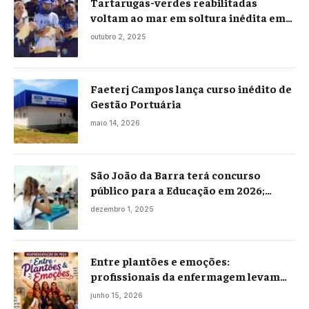
Tartarugas-verdes reabilitadas
voltam ao mar em soltura inédita em
Praia Seca
outubro 2, 2025
Faeterj Campos lança curso inédito de
Gestão Portuária
maio 14, 2026
São João da Barra terá concurso
público para a Educação em 2026;
projeto já está na Câmara
dezembro 1, 2025
Entre plantões e emoções:
profissionais da enfermagem levam
histórias reais ao palco em Campos
junho 15, 2026