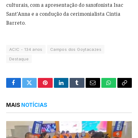
culturais, com a apresentação do saxofonista Isac
Sant’Anna e a condução da cerimonialista Cíntia
Barreto.
ACIC - 134 anos
Campos dos Goytacazes
Destaque
Facebook
Twitter
Pinterest
LinkedIn
Tumblr
Email
WhatsApp
Copy
Link
MAIS
NOTÍCIAS