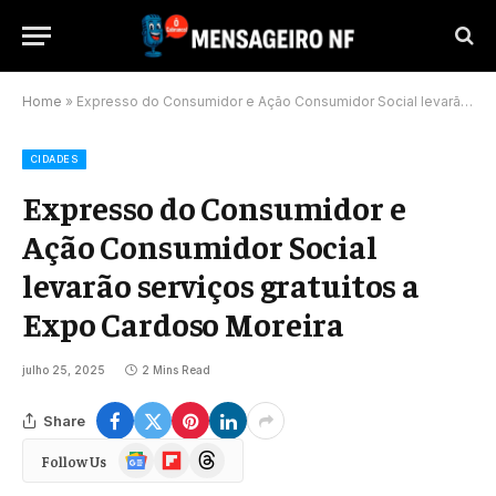
Home
»
Expresso do Consumidor e Ação Consumidor Social levarão serviços gratuitos a Expo Cardoso Moreira
CIDADES
Expresso do Consumidor e
Ação Consumidor Social
levarão serviços gratuitos a
Expo Cardoso Moreira
julho 25, 2025
2 Mins Read
Share
Google
Flipboard
Threads
Follow Us
News