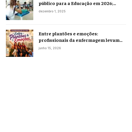
público para a Educação em 2026;
projeto já está na Câmara
dezembro 1, 2025
Entre plantões e emoções:
profissionais da enfermagem levam
histórias reais ao palco em Campos
junho 15, 2026