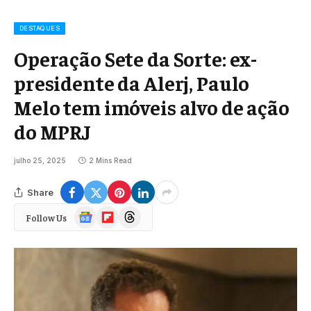
DESTAQUES
Operação Sete da Sorte: ex-
presidente da Alerj, Paulo
Melo tem imóveis alvo de ação
do MPRJ
julho 25, 2025
2 Mins Read
Share
Google
Flipboard
Threads
Follow Us
News