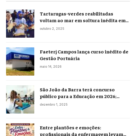
Tartarugas-verdes reabilitadas
voltam ao mar em soltura inédita em
Praia Seca
outubro 2, 2025
Faeterj Campos lança curso inédito de
Gestão Portuária
maio 14, 2026
São João da Barra terá concurso
público para a Educação em 2026;
projeto já está na Câmara
dezembro 1, 2025
Entre plantões e emoções:
profissionais da enfermagem levam