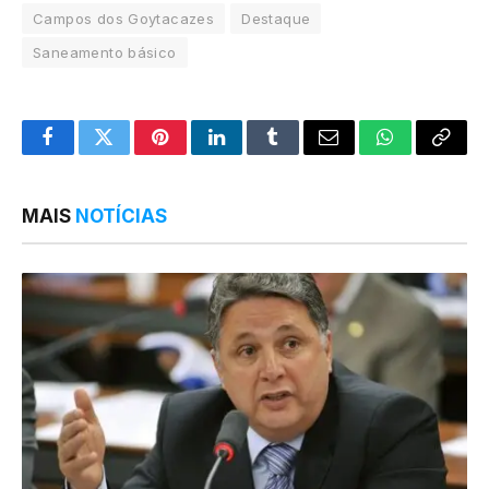
Campos dos Goytacazes
Destaque
Saneamento básico
Facebook
Twitter
Pinterest
LinkedIn
Tumblr
Email
WhatsApp
Copy
Link
MAIS
NOTÍCIAS