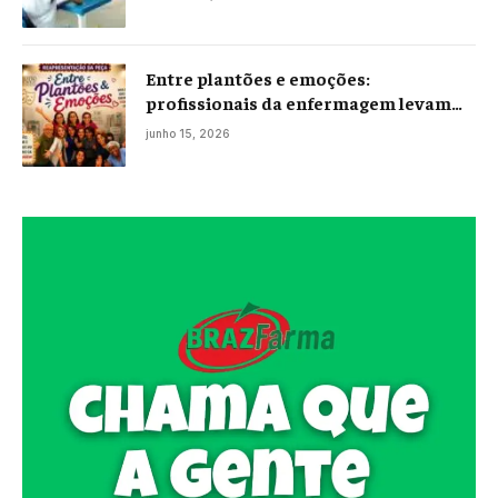
Entre plantões e emoções:
profissionais da enfermagem levam
histórias reais ao palco em Campos
junho 15, 2026