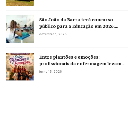
São João da Barra terá concurso
público para a Educação em 2026;
projeto já está na Câmara
dezembro 1, 2025
Entre plantões e emoções:
profissionais da enfermagem levam
histórias reais ao palco em Campos
junho 15, 2026