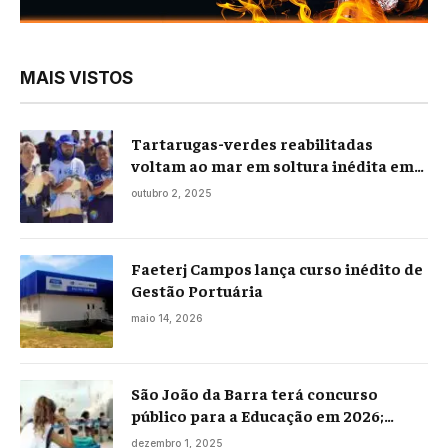
MAIS VISTOS
Tartarugas-verdes reabilitadas
voltam ao mar em soltura inédita em
Praia Seca
outubro 2, 2025
Faeterj Campos lança curso inédito de
Gestão Portuária
maio 14, 2026
São João da Barra terá concurso
público para a Educação em 2026;
projeto já está na Câmara
dezembro 1, 2025