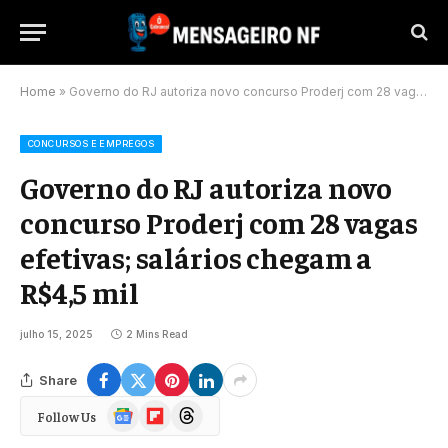
Home
»
Governo do RJ autoriza novo concurso Proderj com 28 vagas efetivas; salários chegam a R$4,5 mil
CONCURSOS E EMPREGOS
Governo do RJ autoriza novo
concurso Proderj com 28 vagas
efetivas; salários chegam a
R$4,5 mil
julho 15, 2025
2 Mins Read
Share
Google
Flipboard
Threads
Follow Us
News