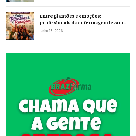
Entre plantões e emoções:
profissionais da enfermagem levam
histórias reais ao palco em Campos
junho 15, 2026