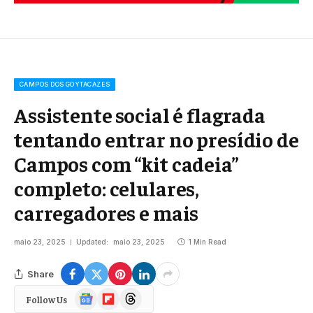
CAMPOS DOS GOYTACAZES
Assistente social é flagrada
tentando entrar no presídio de
Campos com “kit cadeia”
completo: celulares,
carregadores e mais
maio 23, 2025
Updated:
maio 23, 2025
1 Min Read
Share
Google
Flipboard
Threads
Follow Us
News