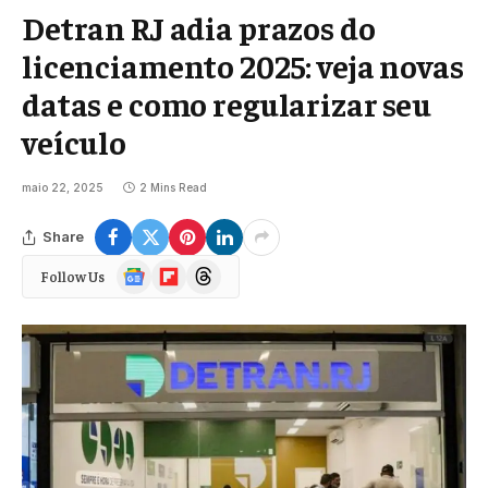
Detran RJ adia prazos do
licenciamento 2025: veja novas
datas e como regularizar seu
veículo
maio 22, 2025
2 Mins Read
Share
Google
Flipboard
Threads
Follow Us
News