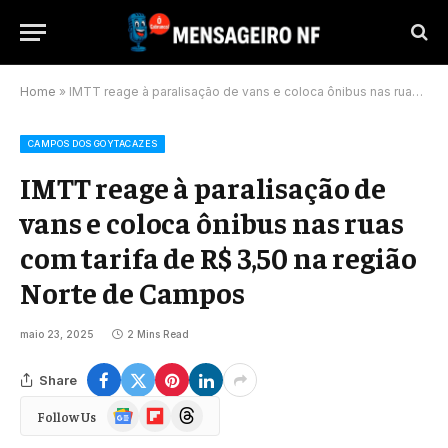
Home
»
IMTT reage à paralisação de vans e coloca ônibus nas ruas com tarifa de R$ 3,50 na região Norte de Campos
CAMPOS DOS GOYTACAZES
IMTT reage à paralisação de
vans e coloca ônibus nas ruas
com tarifa de R$ 3,50 na região
Norte de Campos
maio 23, 2025
2 Mins Read
Share
Google
Flipboard
Threads
Follow Us
News