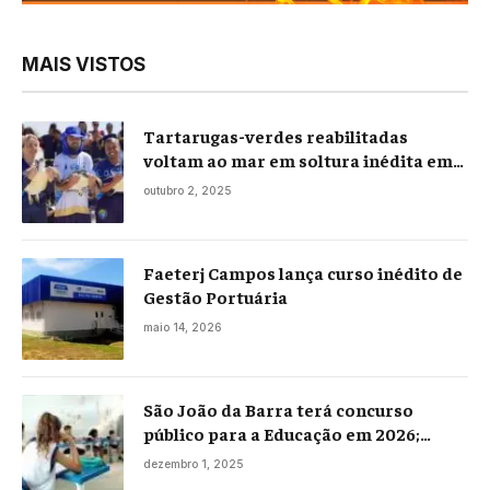
MAIS VISTOS
Tartarugas-verdes reabilitadas
voltam ao mar em soltura inédita em
Praia Seca
outubro 2, 2025
Faeterj Campos lança curso inédito de
Gestão Portuária
maio 14, 2026
São João da Barra terá concurso
público para a Educação em 2026;
projeto já está na Câmara
dezembro 1, 2025