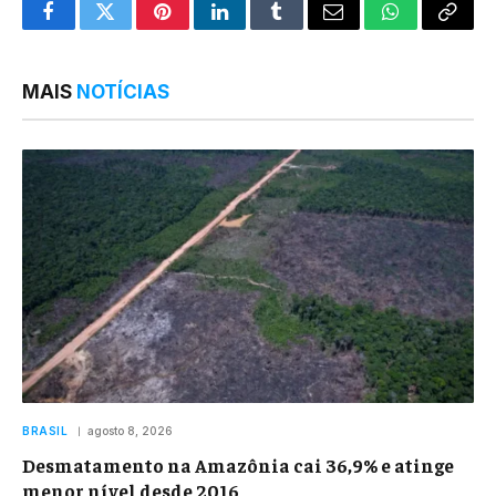
Facebook
Twitter
Pinterest
LinkedIn
Tumblr
Email
WhatsApp
Copy
Link
MAIS
NOTÍCIAS
BRASIL
agosto 8, 2026
Desmatamento na Amazônia cai 36,9% e atinge
menor nível desde 2016