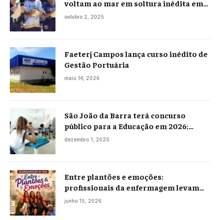
voltam ao mar em soltura inédita em
Praia Seca
outubro 2, 2025
Faeterj Campos lança curso inédito de
Gestão Portuária
maio 14, 2026
São João da Barra terá concurso
público para a Educação em 2026;
projeto já está na Câmara
dezembro 1, 2025
Entre plantões e emoções:
profissionais da enfermagem levam
histórias reais ao palco em Campos
junho 15, 2026